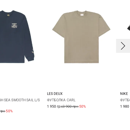
LES DEUX
NIKE
L
XL
M
L
XL
XXL
S
H SEA SMOOTH SAIL L/S
ФУТБОЛКА CARL
ФУТБ
1 950 грн
3 900 грн
-50%
1 980
грн
-50%