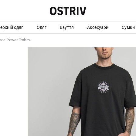
ерхній одяг
Одяг
Взуття
Аксесуари
Сумки
ace Power Embro