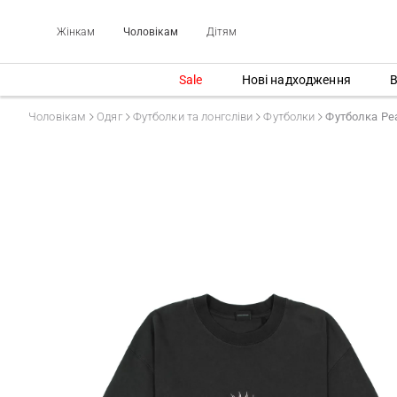
Жінкам
Чоловікам
Дітям
Sale
Нові надходження
В
Чоловікам
Одяг
Футболки та лонгсліви
Футболки
Футболка Pe