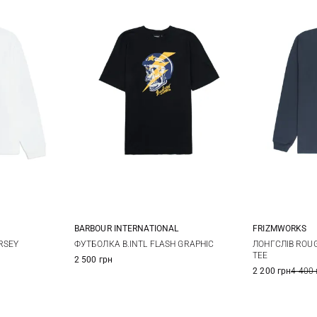
FRIZMWORKS
BARBOUR INTERNATIONAL
M
XL
XXL
M
L
XL
XXL
ЛОНГСЛІВ ROUG
RSEY
ФУТБОЛКА B.INTL FLASH GRAPHIC
TEE
2 500 грн
2 200 грн
4 400 