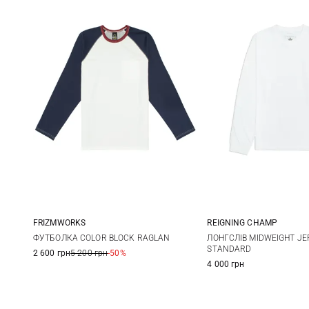
FRIZMWORKS
REIGNING CHAMP
M
L
XL
M
L
ФУТБОЛКА COLOR BLOCK RAGLAN
ЛОНГСЛІВ MIDWEIGHT JE
STANDARD
2 600 грн
5 200 грн
-50%
4 000 грн