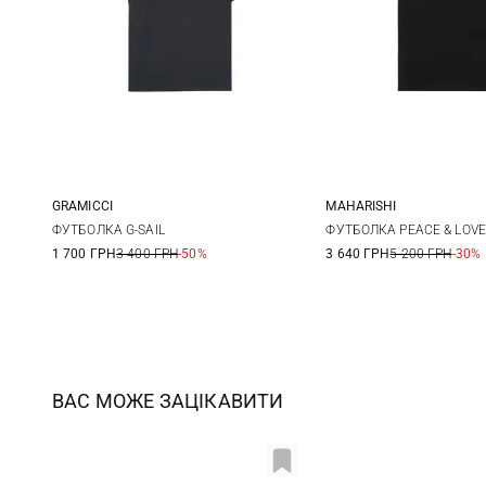
GRAMICCI
MAHARISHI
S
M
L
XL
M
L
ФУТБОЛКА G-SAIL
ФУТБОЛКА PEACE & LOVE
1 700 ГРН
3 400 ГРН
-50%
3 640 ГРН
5 200 ГРН
-30%
ВАС МОЖЕ ЗАЦІКАВИТИ