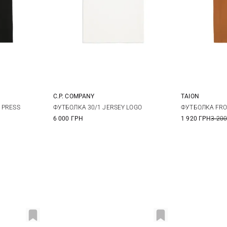
C.P. COMPANY
TAION
XL
XXL
S
M
L
XL
S
 PRESS
ФУТБОЛКА 30/1 JERSEY LOGO
ФУТБОЛКА FRO
6 000 ГРН
1 920 ГРН
3 200