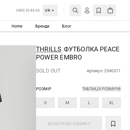
UK
0800 35 86 65
Home
Бренди
Блог
МОЯ ОБЛІКІВКА
УВІЙТИ
THRILLS
ФУТБОЛКА PEACE
Ще не зареєстровані?
POWER EMBRO
СТВОРИТИ ОБЛІКІВКУ
SOLD OUT
Артикул: 2340571
РОЗМІР
ТАБЛИЦЯ РОЗМІРІВ
S
M
L
XL
ДОДАТИ ДО КОШИКУ