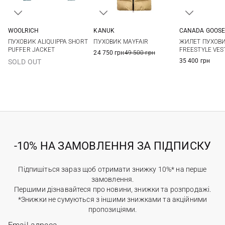
WOOLRICH
KANUK
CANADA GOOS
XS
S
M
L
XS
S
M
L
S
M
ПУХОВИК ALIQUIPPA SHORT
ПУХОВИК MAYFAIR
ЖИЛЕТ ПУХОВ
PUFFER JACKET
FREESTYLE VEST
24 750 грн
49 500 грн
35 400 грн
SOLD OUT
-10% НА ЗАМОВЛЕННЯ ЗА ПІДПИСКУ
Підпишіться зараз щоб отримати знижку 10%* на перше
замовлення.
Першими дізнавайтеся про новини, знижки та розпродажі.
*Знижки не сумуються з іншими знижками та акційними
пропозиціями.