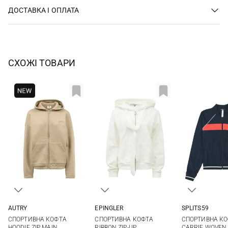
ДОСТАВКА І ОПЛАТА
СХОЖІ ТОВАРИ
AUTRY
EPINGLER
SPLITS59
XS
S
M
L
S
M
XS
S
СПОРТИВНА КОФТА
СПОРТИВНА КОФТА
СПОРТИВНА К
XL
HOODIE ZIP MAIN
RIBBON ZIP-UP
CARRIE WOVEN