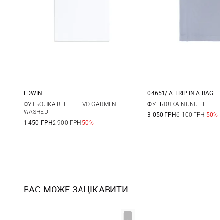
EDWIN
04651/ A TRIP IN A BAG
XS
S
M
L
M
L
ФУТБОЛКА BEETLE EVO GARMENT
ФУТБОЛКА NUNU TEE
WASHED
3 050 ГРН
6 100 ГРН
-50%
XL
1 450 ГРН
2 900 ГРН
-50%
ВАС МОЖЕ ЗАЦІКАВИТИ