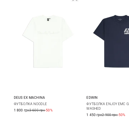
DEUS EX MACHINА
EDWIN
S
M
L
XL
XS
S
ФУТБОЛКА NOODLE
ФУТБОЛКА ENJOY EMC 
WASHED
1 800 грн
3 600 грн
-50%
XL
1 450 грн
2 900 грн
-50%