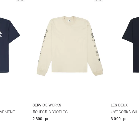
SERVICE WORKS
LES DEUX
M
L
M
L
XL
M
GARMENT
ЛОНГСЛІВ BOOTLEG
ФУТБОЛКА WIL
2 800 грн
3 000 грн