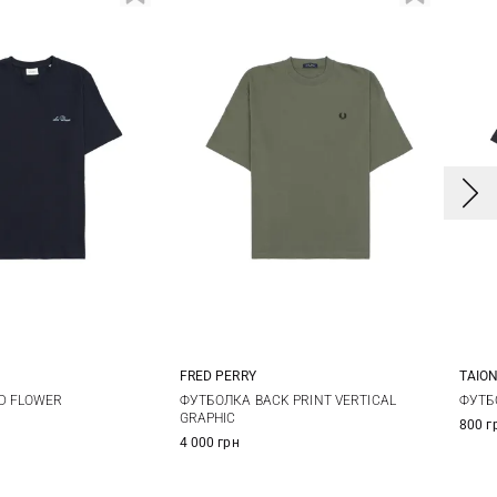
TAIO
FRED PERRY
X
L
XL
S
M
L
XL
ФУТБ
D FLOWER
ФУТБОЛКА BACK PRINT VERTICAL
GRAPHIC
800 г
XX
XXL
4 000 грн