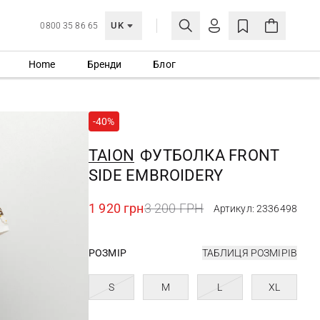
UK
0800 35 86 65
Home
Бренди
Блог
МОЯ ОБЛІКІВКА
УВІЙТИ
-40%
Ще не зареєстровані?
СТВОРИТИ ОБЛІКІВКУ
TAION
ФУТБОЛКА FRONT
SIDE EMBROIDERY
1 920 грн
3 200 ГРН
Артикул: 2336498
РОЗМІР
ТАБЛИЦЯ РОЗМІРІВ
S
M
L
XL