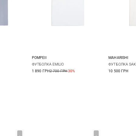
POMPEII
MAHARISHI
XL
XXL
M
L
XL
XS
ФУТБОЛКА EMILIO
ФУТБОЛКА SAK
1 890 ГРН
2 700 ГРН
-30%
10 500 ГРН
XL