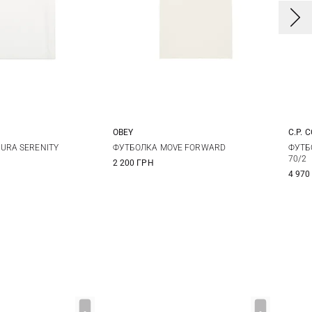
OBEY
C.P. 
S
M
L
S
M
L
XL
S
URA SERENITY
ФУТБОЛКА MOVE FORWARD
ФУТБ
70/2
2 200 ГРН
XXL
XX
4 970