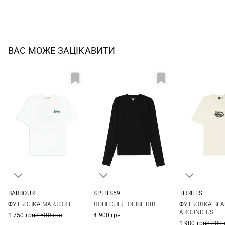
ВАС МОЖЕ ЗАЦІКАВИТИ
BARBOUR
SPLITS59
THRILLS
S
M
L
XS
S
M
L
M
L
ФУТБОЛКА MARJORIE
ЛОНГСЛІВ LOUISE RIB
ФУТБОЛКА BEA
XL
AROUND US
1 750 грн
3 500 грн
4 900 грн
1 980 грн
3 300 