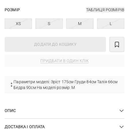
РОЗМІР
ТАБЛИЦЯ РОЗМІРІВ
XS
S
M
L
ДОДАТИ ДО КОШИКУ
ПРИДБАТИ В ОДИН КЛІК
Параметри моделі: Зріст 175см Груди 84см Талія 66см
Бедра 90см На моделі розмір: М
ОПИС
ДОСТАВКА І ОПЛАТА