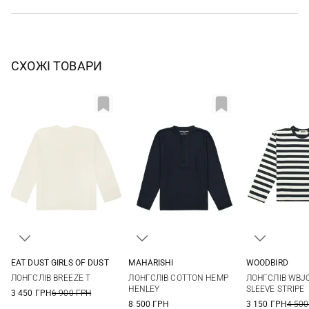
СХОЖІ ТОВАРИ
EAT DUST GIRLS OF DUST
MAHARISHI
WOODBIRD
XXS
XS
S
M
S
M
L
XL
XS
S
ЛОНГСЛІВ BREEZE T
ЛОНГСЛІВ COTTON HEMP
ЛОНГСЛІВ WBJ
HENLEY
SLEEVE STRIPE
3 450 ГРН
6 900 ГРН
8 500 ГРН
3 150 ГРН
4 500