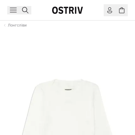
Лонгсліви