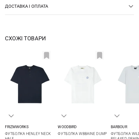
ДОСТАВКА І ОПЛАТА
СХОЖІ ТОВАРИ
FRIZMWORKS
WOODBIRD
BARBOUR
M
L
XL
S
M
L
S
M
ФУТБОЛКА HENLEY NECK
ФУТБОЛКА WBBAINE DUMP
ФУТБОЛКА WIL
XXL
3XL
HALF
RELAXED GRAP