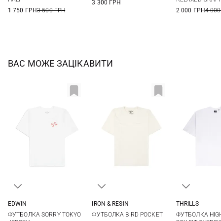
3 300 ГРН
1 750 ГРН
3 500 ГРН
2 000 ГРН
4 000
ВАС МОЖЕ ЗАЦІКАВИТИ
EDWIN
IRON & RESIN
THRILLS
S
M
L
XL
S
M
L
XL
S
M
ФУТБОЛКА SORRY TOKYO
ФУТБОЛКА BIRD POCKET
ФУТБОЛКА HIG
XXL
XXL