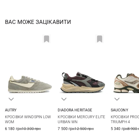
ВАС МОЖЕ ЗАЦІКАВИТИ
DIADORA HERITAGE
AUTRY
SAUCONY
4 UK
4,5 UK
5 UK
5,5 UK
37
38
39
40
5 US
5,5 US
КРОСІВКИ MERCURY ELITE
КРОСІВКИ WINDSPIN LOW
КРОСІВКИ PRO
6 UK
6,5 UK
7 UK
7,5 UK
7 US
7,5 US
URBAN WN
WOM
TRIUMPH 4
7 500 грн
12 500 грн
6 180 грн
10 300 грн
5 340 грн
8 900 