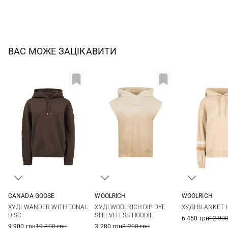
ВАС МОЖЕ ЗАЦІКАВИТИ
CANADA GOOSE
WOOLRICH
WOOLRICH
XS
S
M
XS
S
M
L
XXS
XS
ХУДІ WANDER WITH TONAL
ХУДІ WOOLRICH DIP DYE
ХУДІ BLANKET 
XL
L
DISC
SLEEVELESS HOODIE
6 450 грн
12 900
9 900 грн
19 800 грн
3 280 грн
8 200 грн