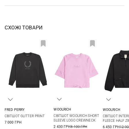
СХОЖІ ТОВАРИ
WOOLRICH
FRED PERRY
WOOLRICH
XS
S
M
L
6
8
10
12
XS
S
СВІТШОТ WOOLRICH SHORT
СВІТШОТ GLITTER PRINT
СВІТШОТ INTE
XL
SLEEVE LOGO CREWNECK
FLEECE HALF ZI
7 000 ГРН
2 430 ГРН
8 100 ГРН
6 450 ГРН
12 90