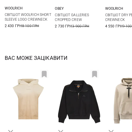
WOOLRICH
OBEY
WOOLRICH
XS
S
M
L
XS
S
M
S
СВІТШОТ WOOLRICH SHORT
СВІТШОТ GALLERIES
СВІТШОТ DRY P
SLEEVE LOGO CREWNECK
CROPPED CREW
CREWNECK
2 430 ГРН
8 100 ГРН
2 730 ГРН
3 900 ГРН
4 550 ГРН
9 100
ВАС МОЖЕ ЗАЦІКАВИТИ