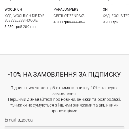
WOOLRICH
PARAJUMPERS
ON
XS
S
M
L
XS
S
M
L
XS
S
ХУДІ WOOLRICH DIP DYE
СВІТШОТ ZENDAYA
ХУДІ FOCUS TE
XL
XL
SLEEVELESS HOODIE
4 800 грн
9 600 грн
9 900 грн
3 280 грн
8 200 грн
-10% НА ЗАМОВЛЕННЯ ЗА ПІДПИСКУ
Підпишіться зараз щоб отримати знижку 10%* на перше
замовлення.
Першими дізнавайтеся про новини, знижки та розпродажі.
*Знижки не сумуються з іншими знижками та акційними
пропозиціями.