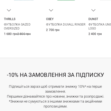
OBEY
THRILLS
DUNST
XS
S
M
4
6
8
10
XS
S
ФУТБОЛКА DUVALL RINGER
ФУТБОЛКА GAZED
ФУТБОЛКА UNI
12
OVERSIZED
LOGO
2 700 грн
1 680 грн
2 800 грн
2 400 грн
-10% НА ЗАМОВЛЕННЯ ЗА ПІДПИСКУ
Підпишіться зараз щоб отримати знижку 10%* на перше
замовлення.
Першими дізнавайтеся про новини, знижки та розпродажі.
*Знижки не сумуються з іншими знижками та акційними
пропозиціями.