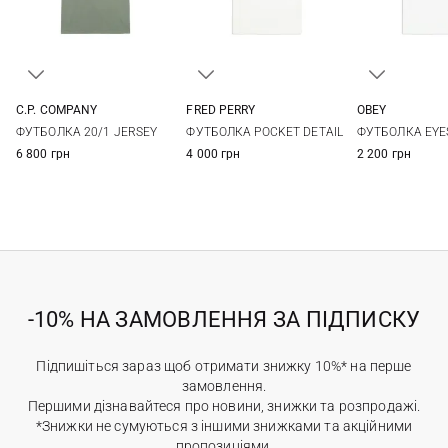
C.P. COMPANY
FRED PERRY
OBEY
M
L
XL
XXL
S
M
L
XL
S
M
ФУТБОЛКА 20/1 JERSEY
ФУТБОЛКА POCKET DETAIL
ФУТБОЛКА EYE
XXL
XXL
6 800 грн
4 000 грн
2 200 грн
-10% НА ЗАМОВЛЕННЯ ЗА ПІДПИСКУ
Підпишіться зараз щоб отримати знижку 10%* на перше
замовлення.
Першими дізнавайтеся про новини, знижки та розпродажі.
*Знижки не сумуються з іншими знижками та акційними
пропозиціями.