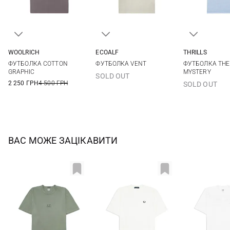
WOOLRICH
ECOALF
THRILLS
M
L
XL
XXL
M
L
XL
XXL
S
M
ФУТБОЛКА COTTON
ФУТБОЛКА VENT
ФУТБОЛКА THE
GRAPHIC
MYSTERY
SOLD OUT
2 250 ГРН
4 500 ГРН
SOLD OUT
ВАС МОЖЕ ЗАЦІКАВИТИ