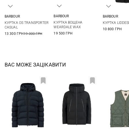
BARBOUR
BARBOUR
BARBOUR
S
M
L
XL
36
38
40
42
S
M
КУРТКА ВОЩЕНА
КУРТКА OS TRANSPORTER
КУРТКА LIDDES
XXL
44
XXL
3XL
WEARDALE WAX
CASUAL
10 800 ГРН
19 500 ГРН
13 300 ГРН
19 000 ГРН
ВАС МОЖЕ ЗАЦІКАВИТИ