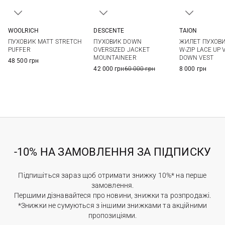
TAION
WOOLRICH
DESCENTE
S
M
L
XL
XXL
M
L
XL
XXL
ЖИЛЕТ ПУХОВИ
ПУХОВИК MATT STRETCH
ПУХОВИК DOWN
XXL
W-ZIP LACE UP 
PUFFER
OVERSIZED JACKET
DOWN VEST
MOUNTAINEER
48 500 грн
8 000 грн
42 000 грн
60 000 грн
-10% НА ЗАМОВЛЕННЯ ЗА ПІДПИСКУ
Підпишіться зараз щоб отримати знижку 10%* на перше
замовлення.
Першими дізнавайтеся про новини, знижки та розпродажі.
*Знижки не сумуються з іншими знижками та акційними
пропозиціями.