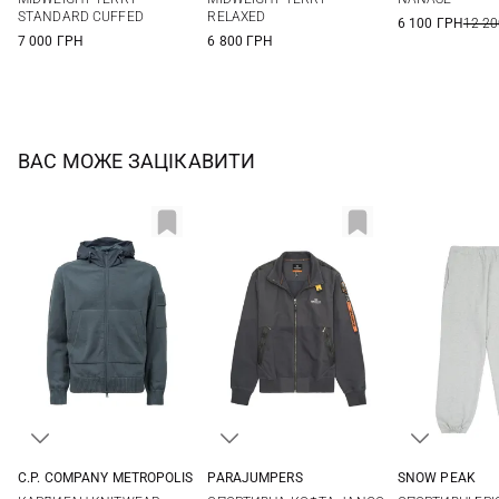
STANDARD CUFFED
RELAXED
6 100 ГРН
12 20
7 000 ГРН
6 800 ГРН
ВАС МОЖЕ ЗАЦІКАВИТИ
C.P. COMPANY METROPOLIS
PARAJUMPERS
SNOW PEAK
M
L
XL
M
L
XL
XXL
M
L