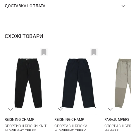
ДОСТАВКА І ОПЛАТА
СХОЖІ ТОВАРИ
REIGNING CHAMP
REIGNING CHAMP
PARAJUMPERS
M
L
XL
XXL
S
M
L
XL
S
M
СПОРТИВНІ БРЮКИ KNIT
СПОРТИВНІ БРЮКИ
СПОРТИВНІ БР
XXL
XXL
MIDWEIGHT TERRY
MIDWEIGHT TERRY
NANASE