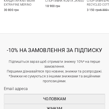
КАРДИГАН KNITWEAR
СПОРТИВНА КОФТА JANGO
СПОРТИВНІ БР
EXTRAFINE MERINO
RECYCLED COT
18 900 грн
30 800 грн
3 150 грн
6 300 
-10% НА ЗАМОВЛЕННЯ ЗА ПІДПИСКУ
Підпишіться зараз щоб отримати знижку 10%* на перше
замовлення.
Першими дізнавайтеся про новини, знижки та розпродажі.
*Знижки не сумуються з іншими знижками та акційними
пропозиціями.
ЧОЛОВІКАМ
ЖІНКАМ