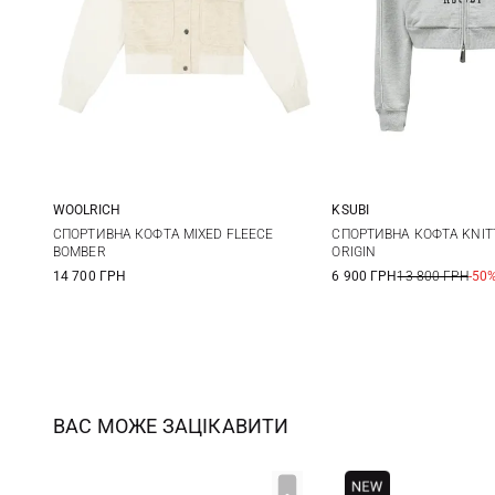
WOOLRICH
KSUBI
S
M
L
XS
S
СПОРТИВНА КОФТА MIXED FLEECE
СПОРТИВНА КОФТА KNIT
BOMBER
ORIGIN
14 700 ГРН
6 900 ГРН
13 800 ГРН
-50
ВАС МОЖЕ ЗАЦІКАВИТИ