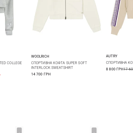
AUTRY
WOOLRICH
XS
M
L
XS
S
M
L
СПОРТИВНА КО
TED COLLEGE
СПОРТИВНА КОФТА SUPER SOFT
INTERLOCK SWEATSHIRT
8 800 ГРН
17 6
XL
%
14 700 ГРН