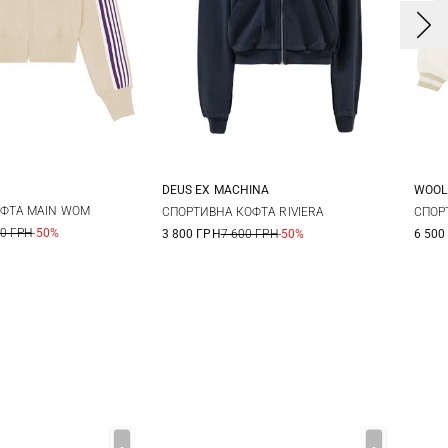
DEUS EX MACHINА
WOOL
S
M
L
XS
S
M
L
X
ФТА MAIN WOM
СПОРТИВНА КОФТА RIVIERA
СПОР
00 ГРН
-50%
3 800 ГРН
7 600 ГРН
-50%
6 500
XL
X