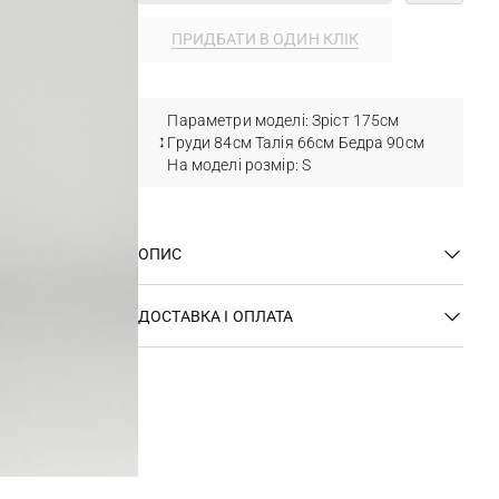
ПРИДБАТИ В ОДИН КЛІК
Параметри моделі: Зріст 175см
Груди 84см Талія 66см Бедра 90см
На моделі розмір: S
ОПИС
ДОСТАВКА І ОПЛАТА