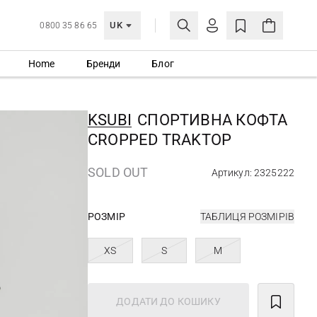
UK
0800 35 86 65
Home
Бренди
Блог
МОЯ ОБЛІКІВКА
УВІЙТИ
KSUBI
CПОРТИВНА КОФТА
Ще не зареєстровані?
CROPPED TRAKTOP
СТВОРИТИ ОБЛІКІВКУ
SOLD OUT
Артикул: 2325222
РОЗМІР
ТАБЛИЦЯ РОЗМІРІВ
XS
S
M
ДОДАТИ ДО КОШИКУ