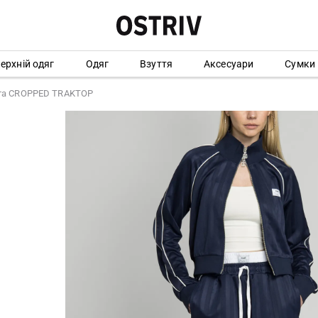
ерхній одяг
Одяг
Взуття
Аксесуари
Сумки
та CROPPED TRAKTOP