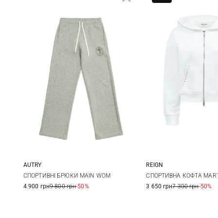
AUTRY
REIGN
S
M
L
XL
S
СПОРТИВНІ БРЮКИ MAIN WOM
СПОРТИВНА КОФТА MART
4 900 грн
9 800 грн
-50%
3 650 грн
7 300 грн
-50%