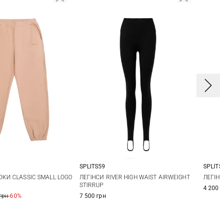
SPLITS59
SPLIT
M
L
XL
XS
S
M
L
X
ЮКИ CLASSIC SMALL LOGO
ЛЕГІНСИ RIVER HIGH WAIST AIRWEIGHT
ЛЕГІН
STIRRUP
4 200
X
грн
-60%
7 500 грн