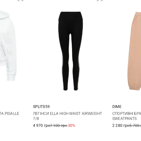
SPLITS59
DIME
XS
S
M
L
S
A PIGALLE
ЛЕГІНСИ ELLA HIGH WAIST AIRWEIGHT
СПОРТИВНІ БР
7/8
SWEATPANTS
4 970 грн
7 100 грн
-30%
2 280 грн
5 700 