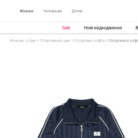
Жінкам
Чоловікам
Дітям
Sale
Нові надходження
В
Жінкам
Одяг
Спортивний одяг
Спортивні кофти
Cпортивна коф