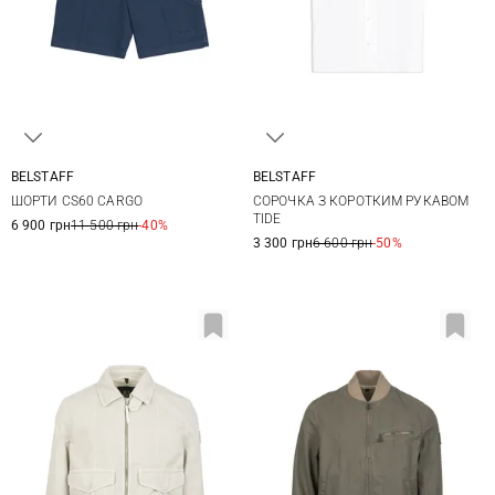
BELSTAFF
BELSTAFF
31
32
33
34
S
M
L
XL
ШОРТИ CS60 CARGO
СОРОЧКА З КОРОТКИМ РУКАВОМ
36
38
XXL
TIDE
6 900 грн
11 500 грн
-40%
3 300 грн
6 600 грн
-50%