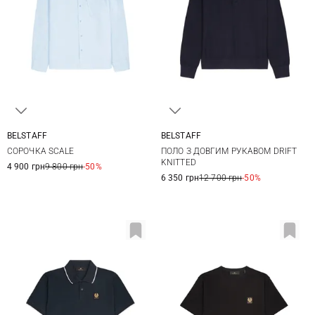
BELSTAFF
BELSTAFF
M
L
XL
XXL
M
L
XL
XXL
СОРОЧКА SCALE
ПОЛО З ДОВГИМ РУКАВОМ DRIFT
3XL
3XL
KNITTED
4 900 грн
9 800 грн
-50%
6 350 грн
12 700 грн
-50%