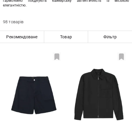
гармонійно поєднують байкерську автентичність із міською
елегантністю.
98 товарів
Рекомендоване
Товар
Фільтр