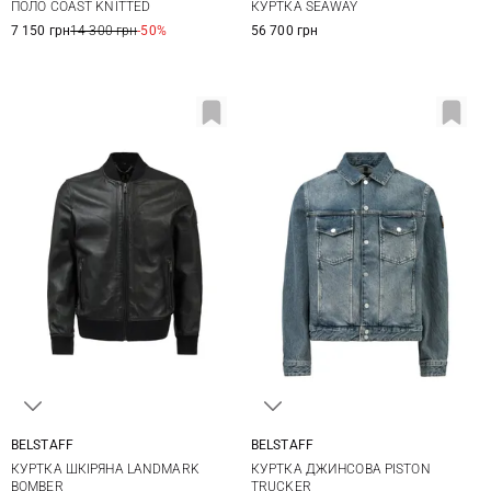
ПОЛО COAST KNITTED
КУРТКА SEAWAY
7 150 грн
14 300 грн
-50%
56 700 грн
BELSTAFF
BELSTAFF
M
L
XL
XXL
M
L
XL
XXL
КУРТКА ШКІРЯНА LANDMARK
КУРТКА ДЖИНСОВА PISTON
BOMBER
TRUCKER