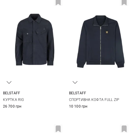
BELSTAFF
BELSTAFF
M
L
XL
XXL
S
M
L
XL
КУРТКА RIG
СПОРТИВНА КОФТА FULL ZIP
XXL
3XL
26 700 грн
10 100 грн