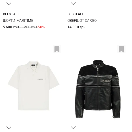
BELSTAFF
BELSTAFF
31
32
33
34
M
L
XL
XXL
ШОРТИ MARITIME
ОВЕРШОТ CARGO
35
36
38
5 600 грн
11 200 грн
-50%
14 300 грн