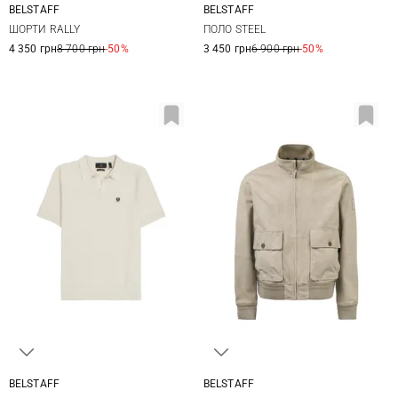
BELSTAFF
BELSTAFF
31
32
33
34
M
L
XL
XXL
ШОРТИ RALLY
ПОЛО STEEL
35
36
3XL
4 350 грн
8 700 грн
-50%
3 450 грн
6 900 грн
-50%
BELSTAFF
BELSTAFF
M
L
XL
XXL
M
L
XL