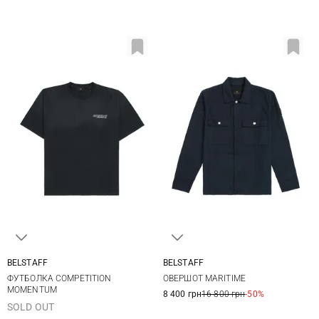
BELSTAFF
BELSTAFF
S
M
L
XL
M
L
XL
XXL
ФУТБОЛКА COMPETITION
ОВЕРШОТ MARITIME
XXL
3XL
MOMENTUM
8 400 грн
16 800 грн
-50%
SOLD OUT