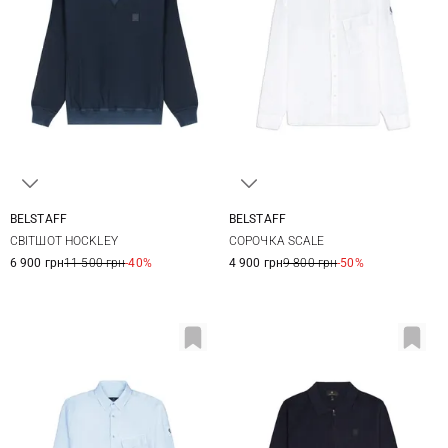
BELSTAFF
BELSTAFF
M
L
XL
XXL
M
L
XL
XXL
СВІТШОТ HOCKLEY
СОРОЧКА SCALE
3XL
3XL
6 900 грн
11 500 грн
-40%
4 900 грн
9 800 грн
-50%