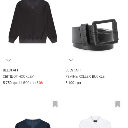
BELSTAFF
BELSTAFF
S
M
L
XL
M
L
XL
СВІТШОТ HOCKLEY
РЕМІНЬ ROLLER BUCKLE
XXL
5 750 грн
11 500 грн
-50%
5 100 грн