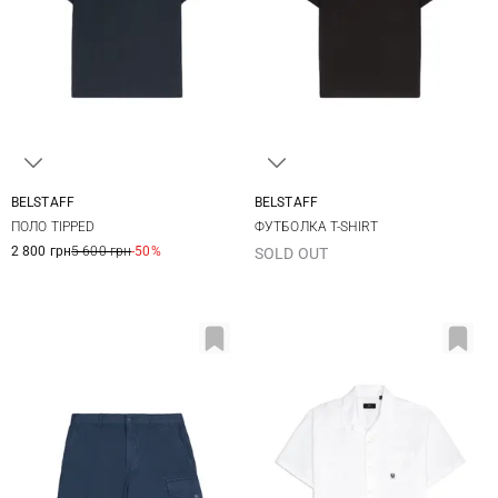
BELSTAFF
BELSTAFF
M
L
XL
XXL
S
M
L
XL
ПОЛО TIPPED
ФУТБОЛКА T-SHIRT
3XL
XXL
3XL
2 800 грн
5 600 грн
-50%
SOLD OUT