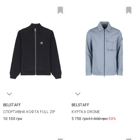
BELSTAFF
BELSTAFF
S
M
L
XL
M
L
XL
XXL
СПОРТИВНА КОФТА FULL ZIP
КУРТКА DROME
XXL
10 100 грн
5 750 грн
11 500 грн
-50%