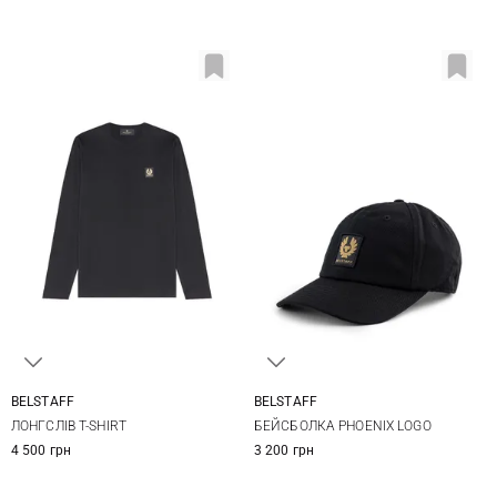
BELSTAFF
BELSTAFF
S
M
L
XL
One size
ЛОНГСЛІВ T-SHIRT
БЕЙСБОЛКА PHOENIX LOGO
XXL
3XL
4 500 грн
3 200 грн