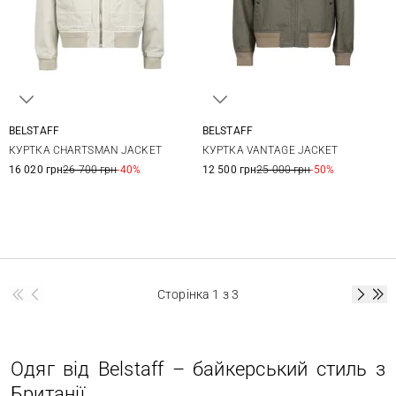
BELSTAFF
BELSTAFF
M
L
XL
XXL
M
L
XL
XXL
КУРТКА CHARTSMAN JACKET
КУРТКА VANTAGE JACKET
16 020 грн
26 700 грн
-40%
12 500 грн
25 000 грн
-50%
Сторінка
1
з 3
Одяг від Belstaff – байкерський стиль з
Британії