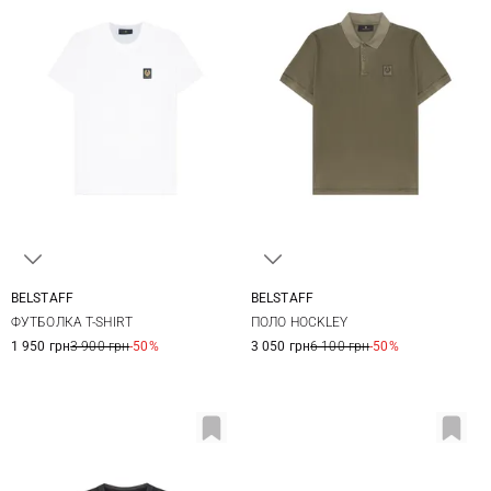
BELSTAFF
BELSTAFF
S
M
L
XL
M
L
XL
XXL
ФУТБОЛКА T-SHIRT
ПОЛО HOCKLEY
XXL
3XL
1 950 грн
3 900 грн
-50%
3 050 грн
6 100 грн
-50%