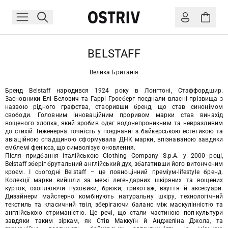
BELSTAFF
Велика Британія
Бренд Belstaff народився 1924 року в Лонгтоні, Стаффордшир.
Засновники Елі Белович та Гаррі Гросберг поєднали власні прізвища з
назвою рідного графства, створивши бренд, що став синонімом
свободи. Головним інноваційним проривом марки став винахід
вощеного хлопка, який зробив одяг водонепроникним та невразливим
до стихій. Інженерна точність у поєднанні з байкерською естетикою та
авіаційною спадщиною сформувала ДНК марки, впізнаваною завдяки
емблемі фенікса, що символізує оновлення.
Після придбання італійською Clothing Company S.p.A. у 2000 році,
Belstaff зберіг брутальний англійський дух, збагативши його витонченим
кроєм. І сьогодні Belstaff – це повноцінний преміум-lifestyle бренд.
Колекції марки вийшли за межі легендарних шкіряних та вощених
курток, охоплюючи пуховики, брюки, трикотаж, взуття й аксесуари.
Дизайнери майстерно комбінують натуральну шкіру, технологічний
текстиль та класичний твіл, зберігаючи баланс між маскулінністю та
англійською стриманістю. Це речі, що стали частиною поп-культури
завдяки таким зіркам, як Стів Маккуїн й Анджеліна Джола, та