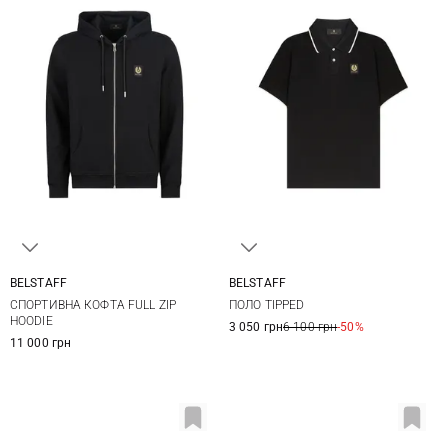
BELSTAFF
BELSTAFF
M
L
XL
XXL
S
M
L
XL
СПОРТИВНА КОФТА FULL ZIP
ПОЛО TIPPED
3XL
XXL
3XL
HOODIE
3 050 грн
6 100 грн
-50%
11 000 грн