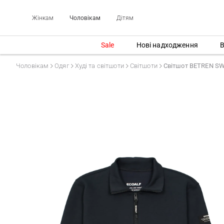
Жінкам
Чоловікам
Дітям
Sale
Нові надходження
В
Чоловікам
Одяг
Худі та світшоти
Світшоти
Світшот BETREN S