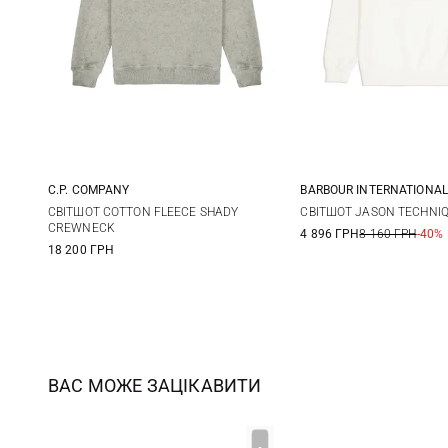
C.P. COMPANY
BARBOUR INTERNATIONAL
M
L
XL
XXL
S
M
СВІТШОТ COTTON FLEECE SHADY
СВІТШОТ JASON TECHNI
CREWNECK
4 896 ГРН
8 160 ГРН
-40%
XXL
18 200 ГРН
ВАС МОЖЕ ЗАЦІКАВИТИ