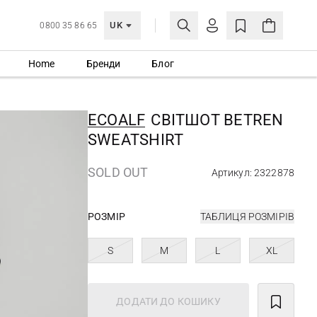
UK
0800 35 86 65
Home
Бренди
Блог
МОЯ ОБЛІКІВКА
УВІЙТИ
ECOALF
СВІТШОТ BETREN
Ще не зареєстровані?
SWEATSHIRT
СТВОРИТИ ОБЛІКІВКУ
SOLD OUT
Артикул: 2322878
РОЗМІР
ТАБЛИЦЯ РОЗМІРІВ
S
M
L
XL
ДОДАТИ ДО КОШИКУ