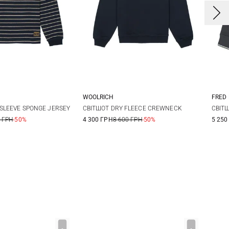
WOOLRICH
FRED
L
S
SLEEVE SPONGE JERSEY
СВІТШОТ DRY FLEECE CREWNECK
СВІТШ
 ГРН
-50%
4 300 ГРН
8 600 ГРН
-50%
5 250
XX