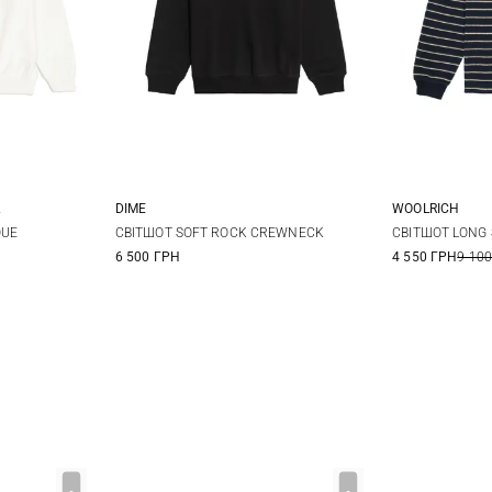
DIME
WOOLRICH
L
XL
S
M
L
XL
L
QUE
СВІТШОТ SOFT ROCK CREWNECK
СВІТШОТ LONG 
6 500 ГРН
4 550 ГРН
9 100