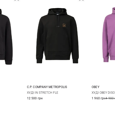
C.P. COMPANY METROPOLIS
OBEY
M
L
XL
XS
ХУДІ IN STRETCH FLE
ХУДІ OBEY DIS
12 500 грн
1 960 грн
4 900 