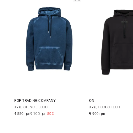
POP TRADING COMPANY
ON
S
M
L
XL
M
XL
ХУДІ STENCIL LOGO
ХУДІ FOCUS TECH
4 550 грн
9 100 грн
-50%
9 900 грн