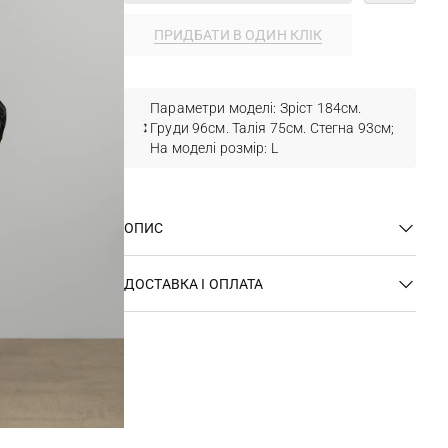
ПРИДБАТИ В ОДИН КЛІК
Параметри моделі: Зріст 184см.
Груди 96см. Талія 75см. Стегна 93см;
На моделі розмір: L
ОПИС
ДОСТАВКА І ОПЛАТА