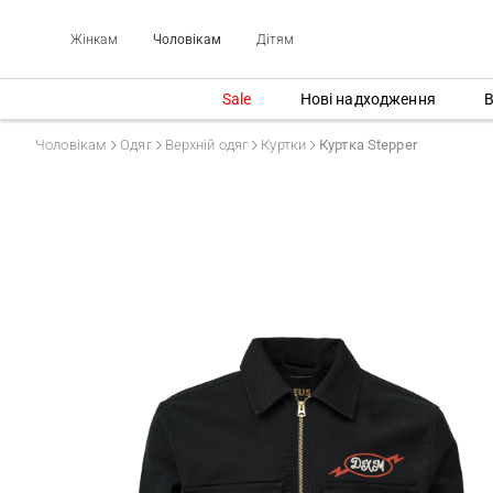
Жінкам
Чоловікам
Дітям
Sale
Нові надходження
В
Чоловікам
Одяг
Верхній одяг
Куртки
Куртка Stepper