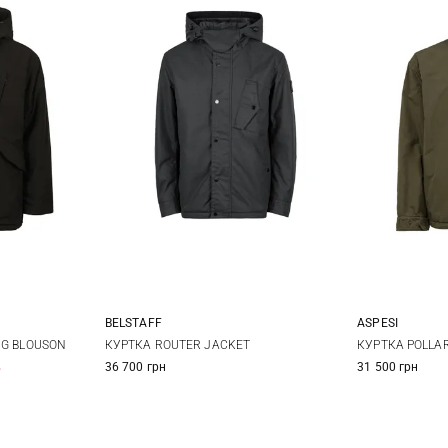
BELSTAFF
ASPESI
L
M
L
XL
XXL
M
NG BLOUSON
КУРТКА ROUTER JACKET
КУРТКА POLLA
%
36 700 грн
31 500 грн
3XL