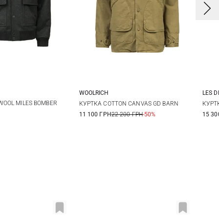
WOOLRICH
LES 
M
L
XL
L
S
WOOL MILES BOMBER
КУРТКА COTTON CANVAS GD BARN
КУРТК
11 100 ГРН
22 200 ГРН
-50%
15 30