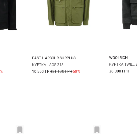
WOOLRICH
EAST HARBOUR SURPLUS
S
48
50
48
50
52
54
КУРТКА TWILL 
КУРТКА LAOS 318
36 300 ГРН
0%
10 550 ГРН
21 100 ГРН
-50%
XXL
56
58