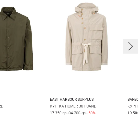
BARB
EAST HARBOUR SURPLUS
S
L
XL
XXL
46
48
50
52
КУРТ
RD
КУРТКА HOMER 301 SAND
19 50
17 350 грн
34 700 грн
-50%
XX