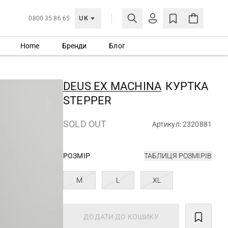
UK
0800 35 86 65
Home
Бренди
Блог
МОЯ ОБЛІКІВКА
УВІЙТИ
DEUS EX MACHINА
КУРТКА
Ще не зареєстровані?
STEPPER
СТВОРИТИ ОБЛІКІВКУ
SOLD OUT
Артикул: 2320881
РОЗМІР
ТАБЛИЦЯ РОЗМІРІВ
M
L
XL
ДОДАТИ ДО КОШИКУ