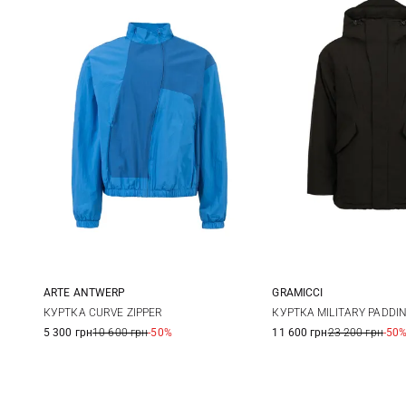
GRAMICCI
ARTE ANTWERP
S
M
XS
S
M
КУРТКА MILITARY PADDI
КУРТКА CURVE ZIPPER
11 600 грн
23 200 грн
-50
5 300 грн
10 600 грн
-50%