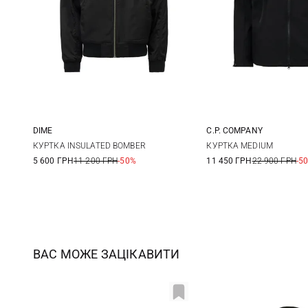
DIME
C.P. COMPANY
S
M
L
44
46
КУРТКА INSULATED BOMBER
КУРТКА MEDIUM
5 600 ГРН
11 200 ГРН
-50%
11 450 ГРН
22 900 ГРН
-5
52
54
ВАС МОЖЕ ЗАЦІКАВИТИ