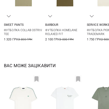
SWEET PANTS
BARBOUR
SERVICE WORK
XS
S
M
L
S
M
L
XL
M
L
ФУТБОЛКА COLLAB OSTRIV
ФУТБОЛКА HOMELANE
ФУТБОЛКА PIG
XL
XXL
XXL
TEE
RELAXED FIT
TRADEMARK
1 320 ГРН
3 300 ГРН
2 100 ГРН
3 000 ГРН
1 750 ГРН
2 500
ВАС МОЖЕ ЗАЦІКАВИТИ