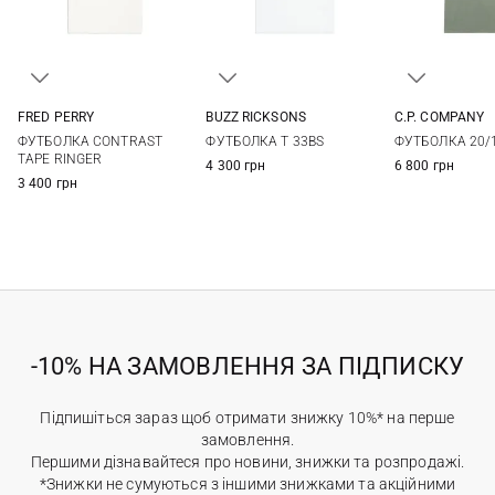
FRED PERRY
BUZZ RICKSONS
C.P. COMPANY
M
L
XL
XXL
M
L
XL
XXL
M
L
ФУТБОЛКА CONTRAST
ФУТБОЛКА T 33BS
ФУТБОЛКА 20/
3XL
TAPE RINGER
4 300 грн
6 800 грн
3 400 грн
-10% НА ЗАМОВЛЕННЯ ЗА ПІДПИСКУ
Підпишіться зараз щоб отримати знижку 10%* на перше
замовлення.
Першими дізнавайтеся про новини, знижки та розпродажі.
*Знижки не сумуються з іншими знижками та акційними