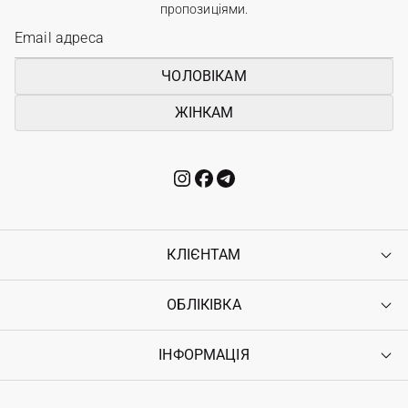
пропозиціями.
ЧОЛОВІКАМ
ЖІНКАМ
КЛІЄНТАМ
ОБЛІКІВКА
Контакти
Доставка
Оплата
ІНФОРМАЦІЯ
Увійти
Повернення
Реєстрація
Гарантія
Мої замовлення
Програма лояльності
Вакансії