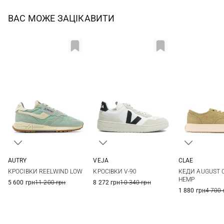
ВАС МОЖЕ ЗАЦІКАВИТИ
AUTRY
VEJA
CLAE
36
37
38
39
36
37
37,5
38
4 US
4,5 US
КРОСІВКИ REELWIND LOW
КРОСІВКИ V-90
КЕДИ AUGUST 
40
38,5
39
40
41
6 US
6,5 US
HEMP
5 600 грн
11 200 грн
8 272 грн
10 340 грн
1 880 грн
4 700 