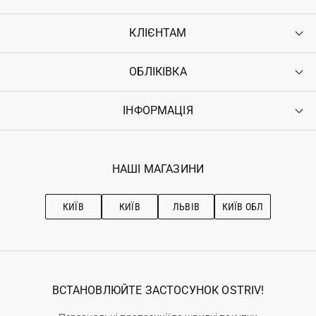
КЛІЄНТАМ
ОБЛІКІВКА
Контакти
Доставка
Оплата
ІНФОРМАЦІЯ
Увійти
Повернення
Реєстрація
Гарантія
Мої замовлення
Програма лояльності
Вакансії
Обране
Наші магазини
НАШІ МАГАЗИНИ
Ostriv Club+
Про OSTRIV
Підписка на новини
Рекомендації з догляду
КИЇВ
КИЇВ
ЛЬВІВ
КИЇВ ОБЛ
ВСТАНОВЛЮЙТЕ ЗАСТОСУНОК OSTRIV!