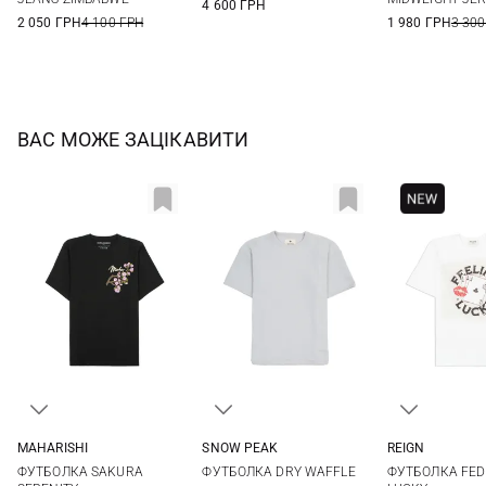
4 600 ГРН
2 050 ГРН
4 100 ГРН
1 980 ГРН
3 300
ВАС МОЖЕ ЗАЦІКАВИТИ
MAHARISHI
SNOW PEAK
REIGN
XS
S
M
L
S
M
L
XL
L
ФУТБОЛКА SAKURA
ФУТБОЛКА DRY WAFFLE
ФУТБОЛКА FED
XL
XXL