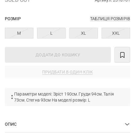
Артикул: 2318761
РОЗМІР
ТАБЛИЦЯ РОЗМІРІВ
M
L
XL
XXL
ДОДАТИ ДО КОШИКУ
ПРИДБАТИ В ОДИН КЛІК
Параметри моделі: Зріст 190см. Груди 94см. Талія
73см. Стегна 93см На моделі розмір: L
ОПИС