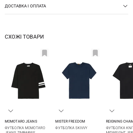
ДОСТАВКА І ОПЛАТА
СХОЖІ ТОВАРИ
MOMOTARO JEANS
MISTER FREEDOM
REIGNING CHA
S
M
L
XL
M
L
XL
M
L
ФУТБОЛКА MOMOTARO
ФУТБОЛКА SKIVVY
ФУТБОЛКА KNI
XXL
JEANS ZIMBABWE
MIDWEIGHT JE