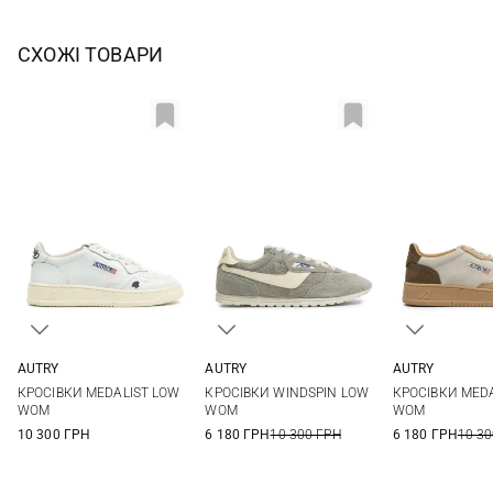
СХОЖІ ТОВАРИ
AUTRY
AUTRY
AUTRY
36
37
38
39
37
38
39
40
36
37
КРОСІВКИ MEDALIST LOW
КРОСІВКИ WINDSPIN LOW
КРОСІВКИ MED
40
40
41
WOM
WOM
WOM
10 300 ГРН
6 180 ГРН
10 300 ГРН
6 180 ГРН
10 30