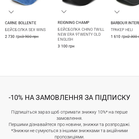
REIGNING CHAMP
CARNE BOLLENTE
BARBOUR INTE
One size
One size
One si
БЕЙСБОЛКА CHINO TWILL
БЕЙСБОЛКА SEX WINS
ТРАКЕР HELI
NEW ERA 9TWENTY OLD
2 730 грн
3 900 грн
1 610 грн
2 300 
ENGLISH
3 100 грн
-10% НА ЗАМОВЛЕННЯ ЗА ПІДПИСКУ
Підпишіться зараз щоб отримати знижку 10%* на перше
замовлення.
Першими дізнавайтеся про новини, знижки та розпродажі.
*Знижки не сумуються з іншими знижками та акційними
пропозиціями.