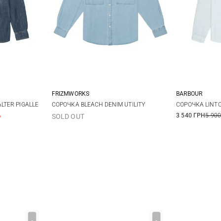
FRIZMWORKS
BARBOUR
M
L
XL
M
TER PIGALLE
СОРОЧКА BLEACH DENIM UTILITY
СОРОЧКА LINT
%
3 540 ГРН
5 900
SOLD OUT
3XL