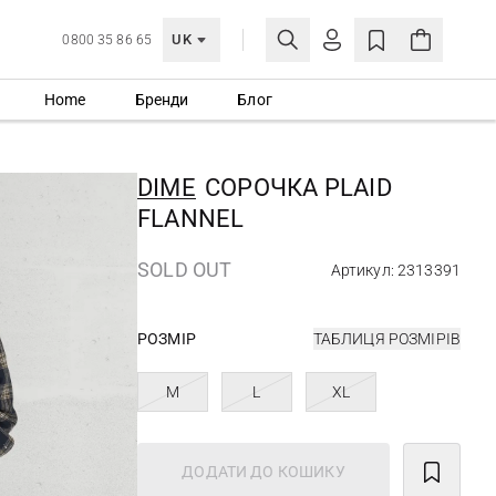
UK
0800 35 86 65
Home
Бренди
Блог
МОЯ ОБЛІКІВКА
УВІЙТИ
DIME
СОРОЧКА PLAID
Ще не зареєстровані?
FLANNEL
СТВОРИТИ ОБЛІКІВКУ
SOLD OUT
Артикул: 2313391
РОЗМІР
ТАБЛИЦЯ РОЗМІРІВ
M
L
XL
ДОДАТИ ДО КОШИКУ