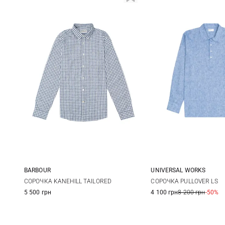
BARBOUR
UNIVERSAL WORKS
S
M
L
XL
M
L
СОРОЧКА KANEHILL TAILORED
СОРОЧКА PULLOVER LS
5 500 грн
4 100 грн
8 200 грн
-50%
XXL
3XL