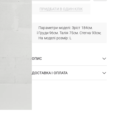
ПРИДБАТИ В ОДИН КЛІК
Параметри моделі: Зріст 184см.
Груди 96см. Талія 75см. Стегна 93см;
На моделі розмір: L
ОПИС
ДОСТАВКА І ОПЛАТА