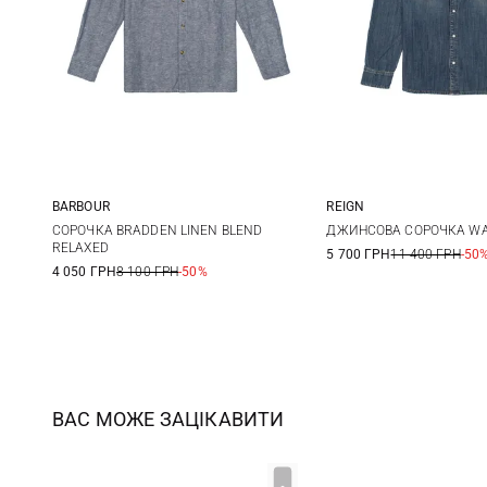
BARBOUR
REIGN
S
M
L
XL
L
СОРОЧКА BRADDEN LINEN BLEND
ДЖИНСОВА СОРОЧКА WAL
RELAXED
5 700 ГРН
11 400 ГРН
-50
XXL
3XL
4 050 ГРН
8 100 ГРН
-50%
ВАС МОЖЕ ЗАЦІКАВИТИ