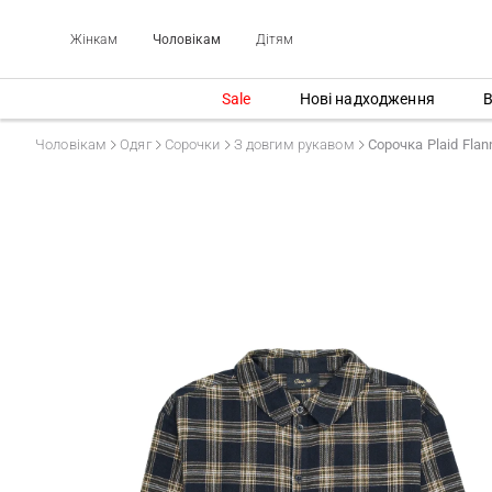
Жінкам
Чоловікам
Дітям
Sale
Нові надходження
В
Чоловікам
Одяг
Сорочки
З довгим рукавом
Сорочка Plaid Flan