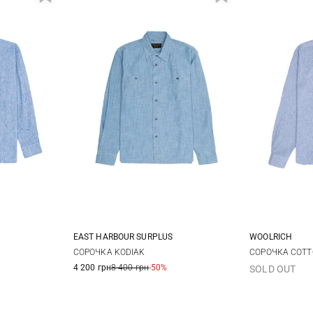
EAST HARBOUR SURPLUS
WOOLRICH
XL
XXL
48
50
52
54
M
СОРОЧКА KODIAK
СОРОЧКА COTTO
4 200 грн
8 400 грн
-50%
SOLD OUT
3XL