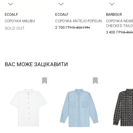
ECOALF
ECOALF
BARBOUR
M
L
XL
M
L
XL
XXL
M
L
СОРОЧКА MALIBU
СОРОЧКА ANTEJO POPELIN
СОРОЧКА NEWB
3XL
CHECKED TAIL
2 700 ГРН
5 400 ГРН
SOLD OUT
3 400 ГРН
6 800
ВАС МОЖЕ ЗАЦІКАВИТИ