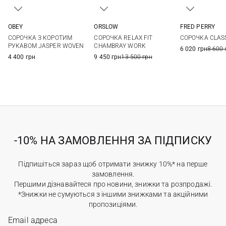
OBEY
ORSLOW
FRED PERRY
S
M
L
XL
2
3
4
5
M
L
СОРОЧКА З КОРОТИМ
СОРОЧКА RELAX FIT
СОРОЧКА CLAS
XXL
РУКАВОМ JASPER WOVEN
CHAMBRAY WORK
6 020 грн
8 600 
4 400 грн
9 450 грн
13 500 грн
-10% НА ЗАМОВЛЕННЯ ЗА ПІДПИСКУ
Підпишіться зараз щоб отримати знижку 10%* на перше
замовлення.
Першими дізнавайтеся про новини, знижки та розпродажі.
*Знижки не сумуються з іншими знижками та акційними
пропозиціями.