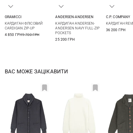
GRAMICCI
ANDERSEN-ANDERSEN
C.P. COMPANY
S
M
L
XL
S
M
L
XL
M
L
КАРДИГАН ФЛІСОВИЙ
КАРДИГАН ANDERSEN-
КАРДИГАН REV
XXL
CARDIGAN ZIP-UP
ANDERSEN NAVY FULL-ZIP
36 200 ГРН
POCKETS
4 850 ГРН
9 700 ГРН
25 200 ГРН
ВАС МОЖЕ ЗАЦІКАВИТИ