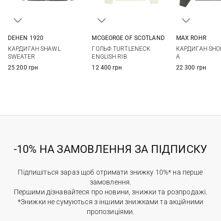
DEHEN 1920
MCGEORGE OF SCOTLAND
MAX ROHR
M
L
XL
XXL
48
50
52
54
3
4
КАРДИГАН SHAWL
ГОЛЬФ TURTLENECK
КАРДИГАН SHO
SWEATER
ENGLISH RIB
A
25 200 грн
12 400 грн
22 300 грн
-10% НА ЗАМОВЛЕННЯ ЗА ПІДПИСКУ
Підпишіться зараз щоб отримати знижку 10%* на перше
замовлення.
Першими дізнавайтеся про новини, знижки та розпродажі.
*Знижки не сумуються з іншими знижками та акційними
пропозиціями.