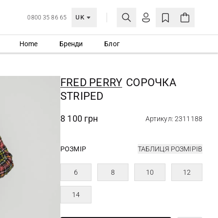
UK
0800 35 86 65
Home
Бренди
Блог
МОЯ ОБЛІКІВКА
УВІЙТИ
FRED PERRY
СОРОЧКА
Ще не зареєстровані?
STRIPED
СТВОРИТИ ОБЛІКІВКУ
8 100 грн
Артикул: 2311188
РОЗМІР
ТАБЛИЦЯ РОЗМІРІВ
6
8
10
12
14