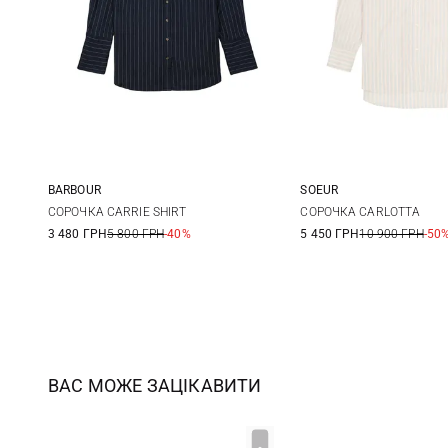
BARBOUR
SOEUR
8
10
12
14
36
38
СОРОЧКА CARRIE SHIRT
СОРОЧКА CARLOTTA
3 480 ГРН
5 800 ГРН
-40%
5 450 ГРН
10 900 ГРН
-50
16
ВАС МОЖЕ ЗАЦІКАВИТИ