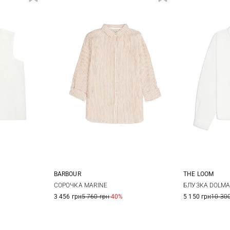
BARBOUR
THE LOOM
12
8
10
12
14
XS
СОРОЧКА MARINE
БЛУЗКА DOLMA
3 456 грн
5 760 грн
-40%
5 150 грн
10 300