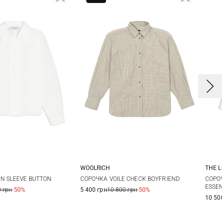
WOOLRICH
THE 
S
M
S
S
N SLEEVE BUTTON
СОРОЧКА VOILE CHECK BOYFRIEND
СОРО
ESSE
 грн
-50%
5 400 грн
10 800 грн
-50%
10 50