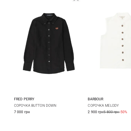
FRED PERRY
BARBOUR
8
10
12
8
10
СОРОЧКА BUTTON DOWN
СОРОЧКА MELODY
7 000 грн
2 900 грн
5 800 грн
-50%