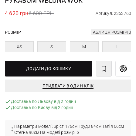
РУКАВОМ WBLUNA WOK
4 620 грн
6 600 ГРН
Артикул: 2363760
РОЗМІР
ТАБЛИЦЯ РОЗМІРІВ
XS
S
M
L
ДОДАТИ ДО КОШИКУ
ПРИДБАТИ В ОДИН КЛІК
Доставка по Львову від 2 годин
Доставка по Києву від 2 годин
Параметри моделі: Зріст 175см Груди 84см Талія 66см
Стегна 90см На моделі розмір: S