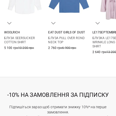
LE17SEPTEMBR
WOOLRICH
EAT DUST GIRLS OF DUST
34
36
XS
S
M
S
XS
S
M
L
БЛУЗКА LE17S
БЛУЗА SEERSUCKER
БЛУЗА PULL OVER ROND
XL
L
WRINKLE LONG 
COTTON SHIRT
NECK TOP
SHIRT
5 100 грн
10 200 грн
2 760 грн
6 900 грн
2 640 грн
13 200
-10% НА ЗАМОВЛЕННЯ ЗА ПІДПИСКУ
Підпишіться зараз щоб отримати знижку 10%* на перше
замовлення.