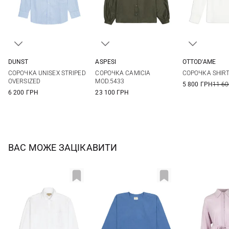
DUNST
ASPESI
OTTOD'AME
S
M
L
38
40
42
36
38
СОРОЧКА UNISEX STRIPED
СОРОЧКА CAMICIA
СОРОЧКА SHIR
44
OVERSIZED
MOD.5433
5 800 ГРН
11 60
6 200 ГРН
23 100 ГРН
ВАС МОЖЕ ЗАЦІКАВИТИ