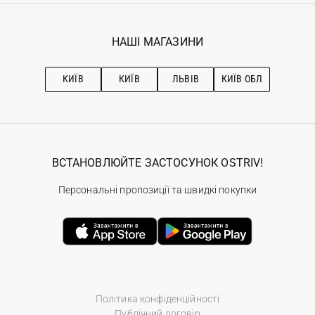
Гарантія
Мої замовлення
Програма лояльності
Вакансії
Обране
Наші магазини
НАШІ МАГАЗИНИ
Ostriv Club+
Про OSTRIV
Підписка на новини
Рекомендації з догляду
КИЇВ
КИЇВ
ЛЬВІВ
КИЇВ ОБЛ
ВСТАНОВЛЮЙТЕ ЗАСТОСУНОК OSTRIV!
Персональні пропозиції та швидкі покупки
Політика конфіденційності
Публічний договір