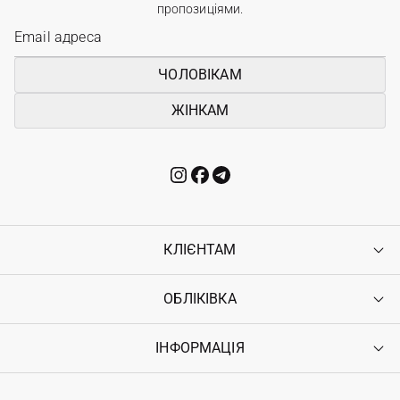
пропозиціями.
ЧОЛОВІКАМ
ЖІНКАМ
КЛІЄНТАМ
ОБЛІКІВКА
Контакти
Доставка
Оплата
ІНФОРМАЦІЯ
Увійти
Повернення
Реєстрація
Гарантія
Мої замовлення
Програма лояльності
Вакансії