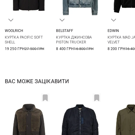
WOOLRICH
BELSTAFF
EDWIN
M
L
XL
XXL
M
L
XL
XXL
S
M
КУРТКА PACIFIC SOFT
КУРТКА ДЖИНСОВА
КУРТКА MAD J
3XL
SHELL
PISTON TRUCKER
VELVET
19 250 ГРН
27 500 ГРН
8 400 ГРН
16 800 ГРН
8 200 ГРН
16 40
ВАС МОЖЕ ЗАЦІКАВИТИ