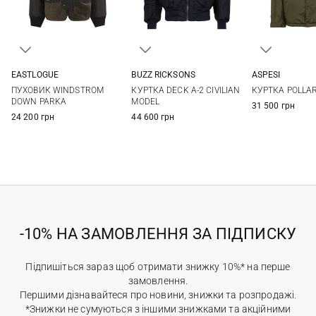
EASTLOGUE
BUZZ RICKSONS
ASPESI
S
M
L
XL
40
42
44
M
L
ПУХОВИК WINDSTROM
КУРТКА DECK A-2 CIVILIAN
КУРТКА POLLA
DOWN PARKA
MODEL
31 500 грн
24 200 грн
44 600 грн
-10% НА ЗАМОВЛЕННЯ ЗА ПІДПИСКУ
Підпишіться зараз щоб отримати знижку 10%* на перше
замовлення.
Першими дізнавайтеся про новини, знижки та розпродажі.
*Знижки не сумуються з іншими знижками та акційними