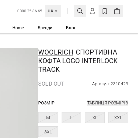
UK
0800 35 86 65
Home
Бренди
Блог
МОЯ ОБЛІКІВКА
УВІЙТИ
WOOLRICH
СПОРТИВНА
Ще не зареєстровані?
КОФТА LOGO INTERLOCK
СТВОРИТИ ОБЛІКІВКУ
TRACK
SOLD OUT
Артикул: 2310423
РОЗМІР
ТАБЛИЦЯ РОЗМІРІВ
M
L
XL
XXL
3XL