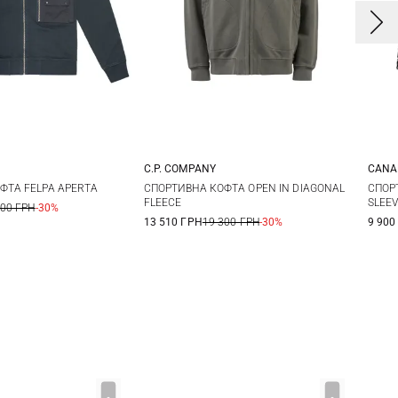
C.P. COMPANY
CANA
L
XL
XXL
M
L
XL
XXL
S
ФТА FELPA APERTA
СПОРТИВНА КОФТА OPEN IN DIAGONAL
СПОР
FLEECE
SLEE
700 ГРН
-30%
XX
13 510 ГРН
19 300 ГРН
-30%
9 900