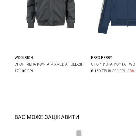
WOOLRICH
FRED PERRY
M
L
XL
M
L
СПОРТИВНА КОФТА MIXMEDIA FULL-ZIP
СПОРТИВНА КОФТА TWO 
17 100 ГРН
6 160 ГРН
8 800 ГРН
-30%
ВАС МОЖЕ ЗАЦІКАВИТИ