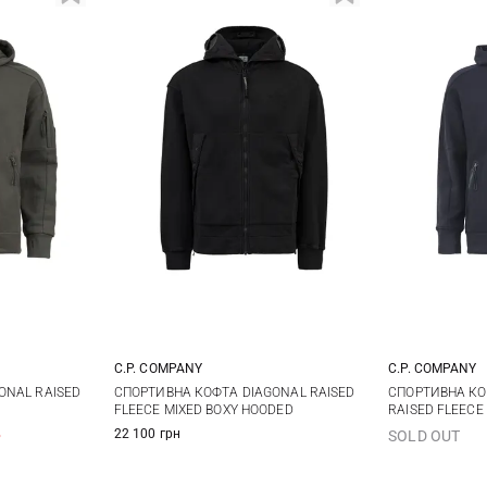
C.P. COMPANY
C.P. COMPANY
S
L
XL
S
M
L
XL
СПОРТИВНА КО
ONAL RAISED
СПОРТИВНА КОФТА DIAGONAL RAISED
RAISED FLEECE
FLEECE MIXED BOXY HOODED
XXL
XXL
%
22 100 грн
SOLD OUT