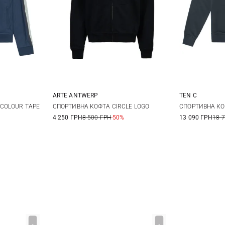
ARTE ANTWERP
TEN C
XL
XXL
S
M
L
XL
M
COLOUR TAPE
СПОРТИВНА КОФТА CIRCLE LOGO
СПОРТИВНА КО
4 250 ГРН
8 500 ГРН
-50%
13 090 ГРН
18 