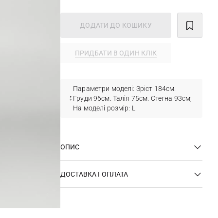
ДОДАТИ ДО КОШИКУ
ПРИДБАТИ В ОДИН КЛІК
Параметри моделі: Зріст 184см.
Груди 96см. Талія 75см. Стегна 93см;
На моделі розмір: L
ОПИС
ДОСТАВКА І ОПЛАТА