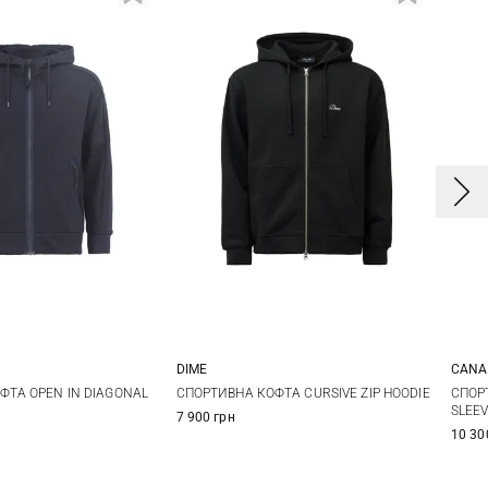
DIME
CANA
M
L
XL
S
M
L
XL
S
ФТА OPEN IN DIAGONAL
СПОРТИВНА КОФТА CURSIVE ZIP HOODIE
СПОР
SLEE
7 900 грн
XX
10 30