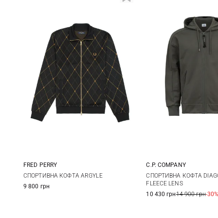
FRED PERRY
C.P. COMPANY
M
L
XL
S
M
СПОРТИВНА КОФТА ARGYLE
СПОРТИВНА КОФТА DIAG
FLEECE LENS
9 800 грн
XXL
10 430 грн
14 900 грн
-30