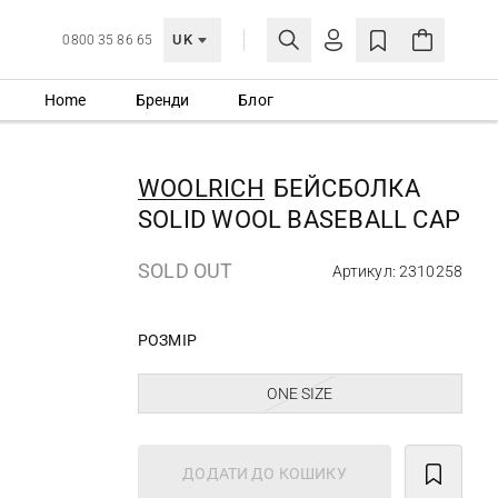
UK
0800 35 86 65
Home
Бренди
Блог
МОЯ ОБЛІКІВКА
УВІЙТИ
WOOLRICH
БЕЙСБОЛКА
Ще не зареєстровані?
SOLID WOOL BASEBALL CAP
СТВОРИТИ ОБЛІКІВКУ
SOLD OUT
Артикул: 2310258
РОЗМІР
ONE SIZE
ДОДАТИ ДО КОШИКУ