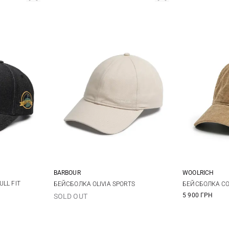
BARBOUR
WOOLRICH
One size
LL FIT
БЕЙСБОЛКА OLIVIA SPORTS
БЕЙСБОЛКА C
5 900 ГРН
SOLD OUT