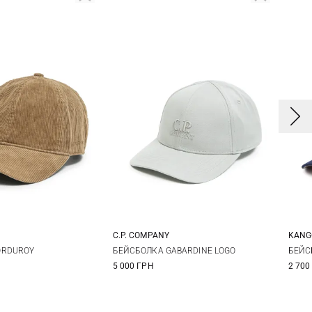
C.P. COMPANY
KANG
One size
One size
S/
ORDUROY
БЕЙСБОЛКА GABARDINE LOGO
БЕЙС
5 000 ГРН
2 700