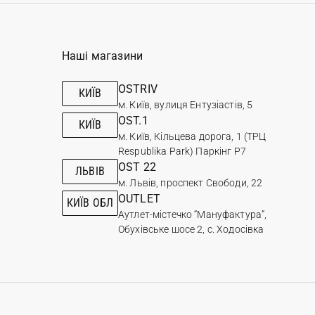
Наші магазини
OSTRIV
КИЇВ
м. Київ, вулиця Ентузіастів, 5
OST.1
КИЇВ
м. Київ, Кільцева дорога, 1 (ТРЦ
Respublika Park) Паркінг Р7
OST 22
ЛЬВІВ
м. Львів, проспект Свободи, 22
OUTLET
КИЇВ ОБЛ
Аутлет-містечко “Мануфактура”,
Обухівське шосе 2, с. Ходосівка