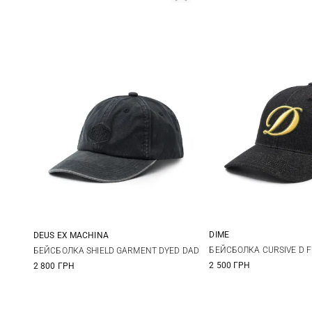
DIME
DEUS EX MACHINА
One size
One size
БЕЙСБОЛКА CURSIVE D FU
БЕЙСБОЛКА SHIELD GARMENT DYED DAD
2 500 ГРН
2 800 ГРН