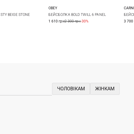
OBEY
CARN
One size
One size
БЕЙСБОЛКА BOLD TWILL 6 PANEL
БЕЙС
STY BEIGE STONE
1 610 грн
2 300 грн
-30%
3 700
ЧОЛОВІКАМ
ЖІНКАМ