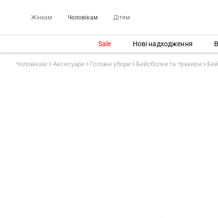
Жінкам
Чоловікам
Дітям
Sale
Нові надходження
В
Чоловікам
Аксесуари
Головні убори
Бейсболки та тракери
Бей