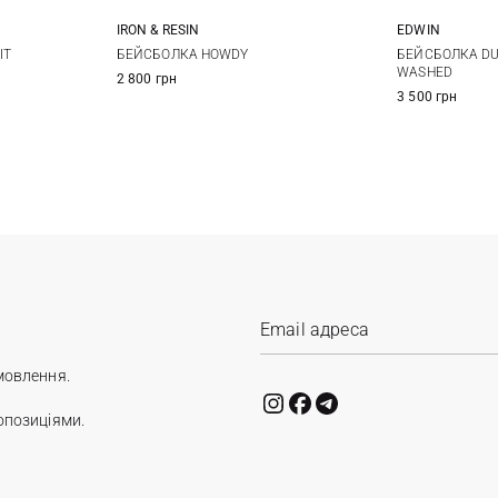
IRON & RESIN
EDWIN
XL
One size
IT
БЕЙСБОЛКА HOWDY
БЕЙСБОЛКА DU
WASHED
2 800 грн
3 500 грн
мовлення.
опозиціями.