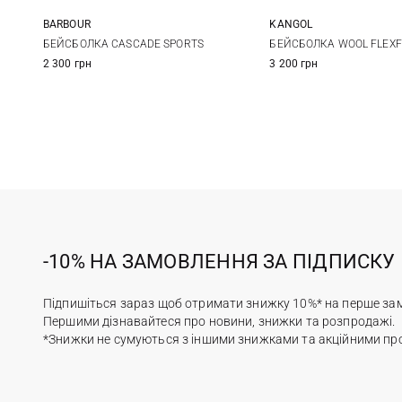
BARBOUR
KANGOL
One size
S/M
L/XL
X
БЕЙСБОЛКА CASCADE SPORTS
БЕЙСБОЛКА WOOL FLEXF
2 300 грн
3 200 грн
-10% НА ЗАМОВЛЕННЯ ЗА ПІДПИСКУ
Підпишіться зараз щоб отримати знижку 10%* на перше за
Першими дізнавайтеся про новини, знижки та розпродажі.
*Знижки не сумуються з іншими знижками та акційними пр