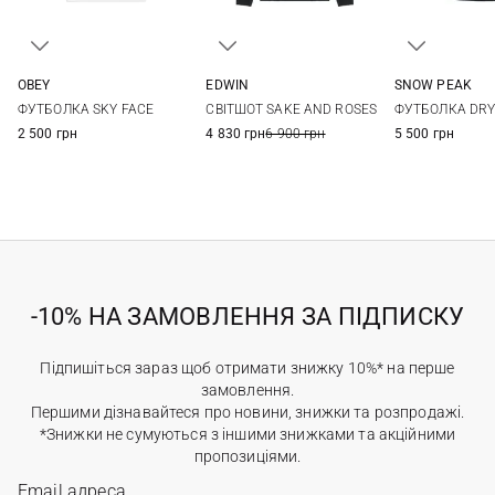
OBEY
EDWIN
SNOW PEAK
S
M
L
XL
S
M
L
XL
S
M
ФУТБОЛКА SKY FACE
СВІТШОТ SAKE AND ROSES
ФУТБОЛКА DRY
XXL
2 500 грн
4 830 грн
6 900 грн
5 500 грн
-10% НА ЗАМОВЛЕННЯ ЗА ПІДПИСКУ
Підпишіться зараз щоб отримати знижку 10%* на перше
замовлення.
Першими дізнавайтеся про новини, знижки та розпродажі.
*Знижки не сумуються з іншими знижками та акційними
пропозиціями.