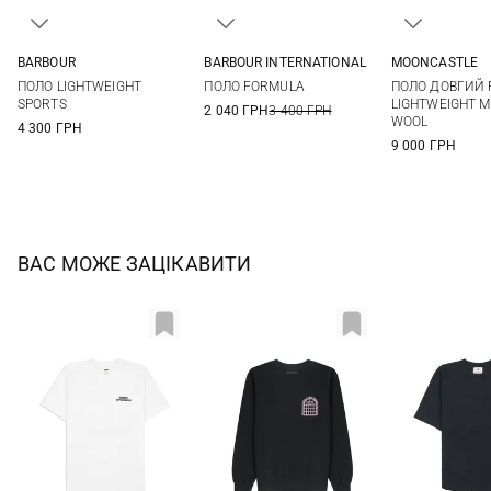
BARBOUR
BARBOUR INTERNATIONAL
MOONCASTLE
M
L
XL
XXL
S
M
L
XL
M
L
ПОЛО LIGHTWEIGHT
ПОЛО FORMULA
ПОЛО ДОВГИЙ 
3XL
XXL
SPORTS
LIGHTWEIGHT M
2 040 ГРН
3 400 ГРН
WOOL
4 300 ГРН
9 000 ГРН
ВАС МОЖЕ ЗАЦІКАВИТИ