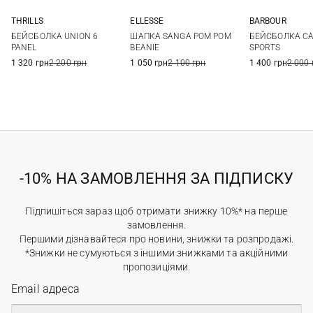
THRILLS
ELLESSE
BARBOUR
One size
One size
One si
БЕЙСБОЛКА UNION 6
ШАПКА SANGA POM POM
БЕЙСБОЛКА CA
PANEL
BEANIE
SPORTS
1 320 грн
2 200 грн
1 050 грн
2 100 грн
1 400 грн
2 000 
-10% НА ЗАМОВЛЕННЯ ЗА ПІДПИСКУ
Підпишіться зараз щоб отримати знижку 10%* на перше
замовлення.
Першими дізнавайтеся про новини, знижки та розпродажі.
*Знижки не сумуються з іншими знижками та акційними
пропозиціями.