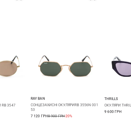
RAY BAN
THRILLS
One size
СОНЦЕЗАХИСНІ ОКУЛЯРИRB 3556N 001
 RB 3547
ОКУЛЯРИ THRIL
53
9 600 ГРН
7 120 ГРН
8 900 ГРН
-20%