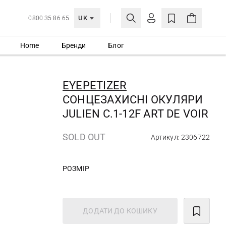
UK
0800 35 86 65
Home
Бренди
Блог
МОЯ ОБЛІКІВКА
УВІЙТИ
EYEPETIZER
Ще не зареєстровані?
СОНЦЕЗАХИСНІ ОКУЛЯРИ
СТВОРИТИ ОБЛІКІВКУ
JULIEN C.1-12F ART DE VOIR
SOLD OUT
Артикул: 2306722
РОЗМІР
ДОДАТИ ДО КОШИКУ