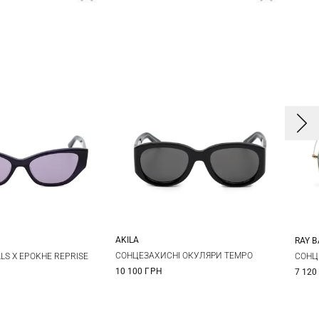
AKILA
RAY 
One size
One size
СОНЦЕЗАХИСНІ ОКУЛЯРИ TEMPO
LS X EPOKHE REPRISE
СОНЦ
10 100 ГРН
7 120