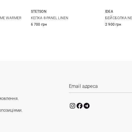
STETSON
IDEA
57
58
59
60
LUME WARMER
КЕПКА 8-PANEL LINEN
БЕЙСБОЛКА N
6 700 грн
2 900 грн
61
62
мовлення.
опозиціями.