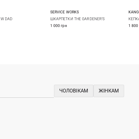
SERVICE WORKS
KANG
One size
One size
EW DAD
ШКАРПЕТКИ THE GARDENER’S
КЕПКА
1 000 грн
1 800
ЧОЛОВІКАМ
ЖІНКАМ