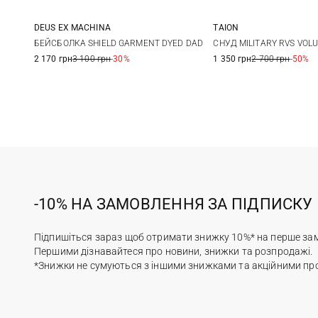
DEUS EX MACHINА
TAION
One size
One size
БЕЙСБОЛКА SHIELD GARMENT DYED DAD
СНУД MILITARY RVS VO
2 170 грн
3 100 грн
-30%
1 350 грн
2 700 грн
-50%
-10% НА ЗАМОВЛЕННЯ ЗА ПІДПИСКУ
Підпишіться зараз щоб отримати знижку 10%* на перше за
Першими дізнавайтеся про новини, знижки та розпродажі.
*Знижки не сумуються з іншими знижками та акційними пр