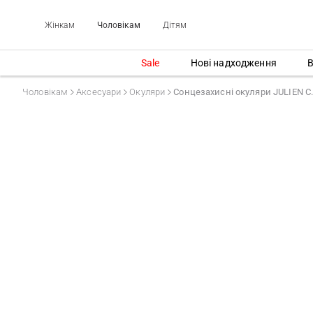
Жінкам
Чоловікам
Дітям
Sale
Нові надходження
В
Чоловікам
Аксесуари
Окуляри
Сонцезахисні окуляри JULIEN C.