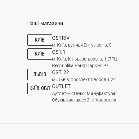
Наші магазини
OSTRIV
КИЇВ
м. Київ, вулиця Ентузіастів, 5
OST.1
КИЇВ
м. Київ, Кільцева дорога, 1 (ТРЦ
Respublika Park) Паркінг Р7
OST 22
ЛЬВІВ
м. Львів, проспект Свободи, 22
OUTLET
КИЇВ ОБЛ
Аутлет-містечко “Мануфактура”,
Обухівське шосе 2, с. Ходосівка