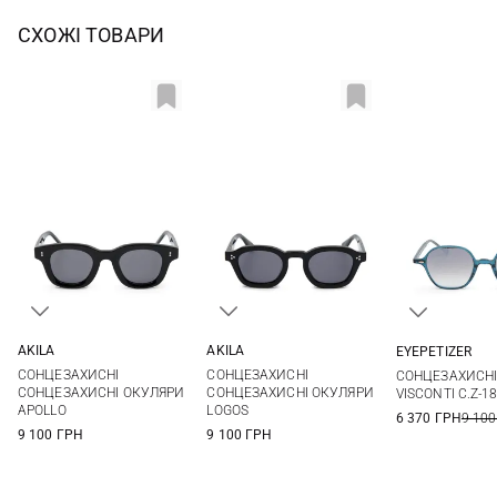
СХОЖІ ТОВАРИ
AKILA
AKILA
EYEPETIZER
One size
One size
One si
СОНЦЕЗАХИСНІ
СОНЦЕЗАХИСНІ
СОНЦЕЗАХИСНІ
СОНЦЕЗАХИСНІ ОКУЛЯРИ
СОНЦЕЗАХИСНІ ОКУЛЯРИ
VISCONTI C.Z-1
APOLLO
LOGOS
6 370 ГРН
9 100
9 100 ГРН
9 100 ГРН