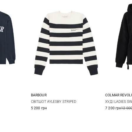
BARBOUR
COLMAR REVOL
12
14
8
10
12
14
XS
СВІТШОТ AYLESBY STRIPED
ХУДІ LADIES S
5 200 грн
7 200 грн
12 000