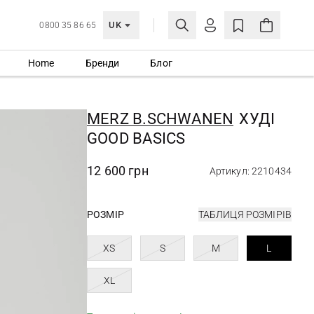
UK
0800 35 86 65
Home
Бренди
Блог
МОЯ ОБЛІКІВКА
УВІЙТИ
MERZ B.SCHWANEN
ХУДІ
Ще не зареєстровані?
GOOD BASICS
СТВОРИТИ ОБЛІКІВКУ
12 600 грн
Артикул: 2210434
РОЗМІР
ТАБЛИЦЯ РОЗМІРІВ
XS
S
M
L
XL