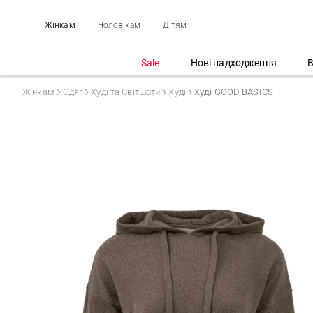
Жінкам
Чоловікам
Дітям
Sale
Нові надходження
В
Жінкам
Одяг
Худі та Світшоти
Худі
Худі GOOD BASICS