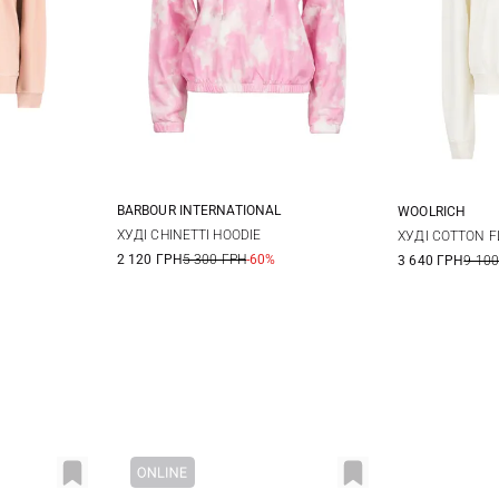
BARBOUR INTERNATIONAL
WOOLRICH
12
14
8
10
12
14
XXS
X
ХУДІ CHINETTI HOODIE
ХУДІ COTTON F
2 120 ГРН
5 300 ГРН
-60%
3 640 ГРН
9 100
L
X