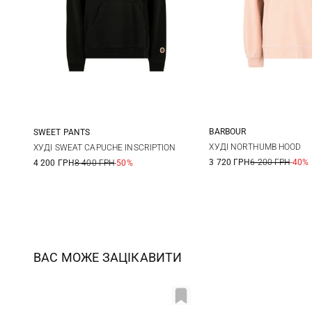
BARBOUR
SWEET PANTS
8
10
XS
S
M
L
ХУДІ NORTHUMB HOOD
ХУДІ SWEAT CAPUCHE INSCRIPTION
3 720 ГРН
6 200 ГРН
-40%
4 200 ГРН
8 400 ГРН
-50%
18
ВАС МОЖЕ ЗАЦІКАВИТИ