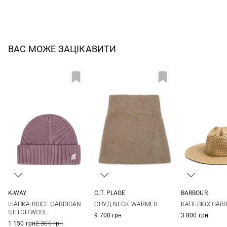
ВАС МОЖЕ ЗАЦІКАВИТИ
K-WAY
C.T. PLAGE
BARBOUR
04
05
06
38
S
M
ШАПКА BRICE CARDIGAN
СНУД NECK WARMER
КАПЕЛЮХ GABB
STITCH WOOL
9 700 грн
3 800 грн
1 150 грн
2 300 грн