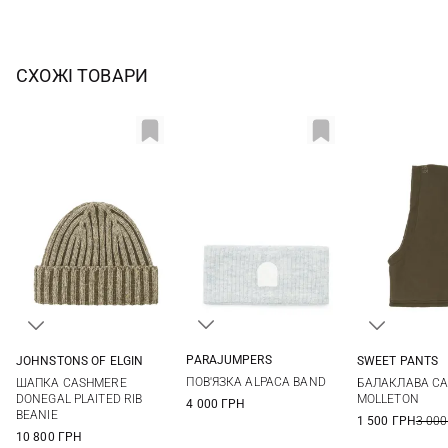
СХОЖІ ТОВАРИ
PARAJUMPERS
JOHNSTONS OF ELGIN
SWEET PANTS
One size
One size
One si
ПОВ'ЯЗКА ALPACA BAND
ШАПКА CASHMERE
БАЛАКЛАВА CA
DONEGAL PLAITED RIB
MOLLETON
4 000 ГРН
BEANIE
1 500 ГРН
3 000
10 800 ГРН