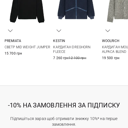
PREMIATA
KESTIN
WOOLRICH
S
M
L
XL
M
L
XL
XXL
M
L
СВЕТР MID WEIGHT JUMPER
КАРДИГАН DREGHORN
КАРДИГАН MOU
FLEECE
ALPACA BLEND
15 700 грн
7 260 грн
12 100 грн
19 500 грн
-10% НА ЗАМОВЛЕННЯ ЗА ПІДПИСКУ
Підпишіться зараз щоб отримати знижку 10%* на перше
замовлення.