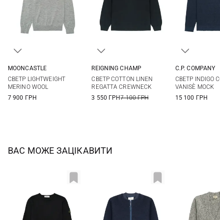
MOONCASTLE
REIGNING CHAMP
C.P. COMPANY
S
M
L
XL
S
M
L
XL
M
L
СВЕТР LIGHTWEIGHT
СВЕТР COTTON LINEN
СВЕТР INDIGO 
XXL
XXL
MERINO WOOL
REGATTA CREWNECK
VANISÈ MOCK
7 900 ГРН
3 550 ГРН
7 100 ГРН
15 100 ГРН
ВАС МОЖЕ ЗАЦІКАВИТИ