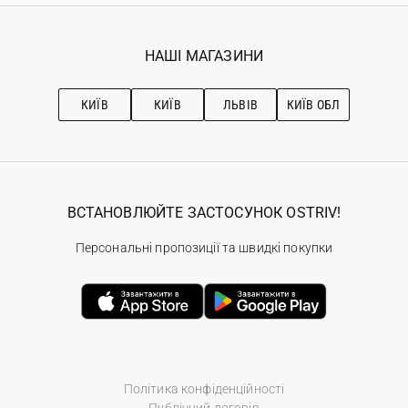
Гарантія
Мої замовлення
Програма лояльності
Вакансії
Обране
Наші магазини
НАШІ МАГАЗИНИ
Ostriv Club+
Про OSTRIV
Підписка на новини
Рекомендації з догляду
КИЇВ
КИЇВ
ЛЬВІВ
КИЇВ ОБЛ
ВСТАНОВЛЮЙТЕ ЗАСТОСУНОК OSTRIV!
Персональні пропозиції та швидкі покупки
Політика конфіденційності