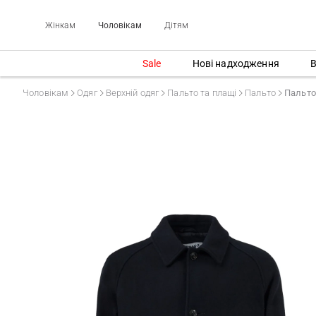
Жінкам
Чоловікам
Дітям
Sale
Нові надходження
В
Чоловікам
Одяг
Верхній одяг
Пальто та плащі
Пальто
Пальто