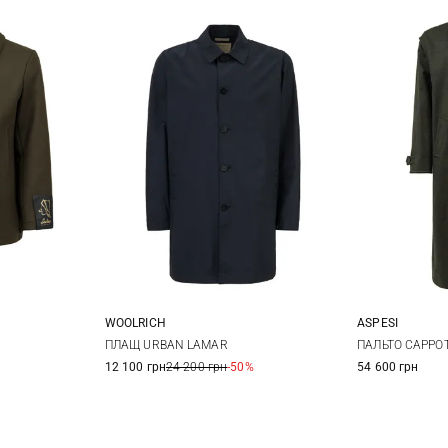
WOOLRICH
ASPESI
54
M
L
XL
XXL
M
ПЛАЩ URBAN LAMAR
ПАЛЬТО CAPPO
12 100 грн
24 200 грн
-50%
54 600 грн