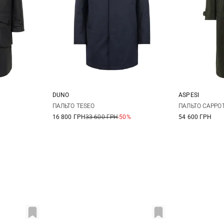
DUNO
ASPESI
52
54
48
50
52
54
M
ПАЛЬТО TESEO
ПАЛЬТО CAPPO
16 800 ГРН
33 600 ГРН
-50%
54 600 ГРН
56
58