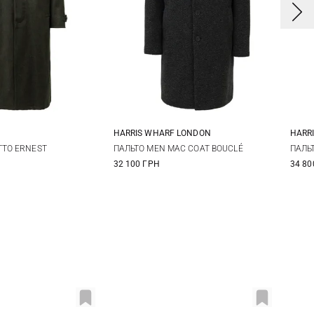
HARRIS WHARF LONDON
HARR
L
XL
48
50
52
54
4
TTO ERNEST
ПАЛЬТО MEN MAC COAT BOUCLÉ
ПАЛЬ
32 100 ГРН
34 80
56