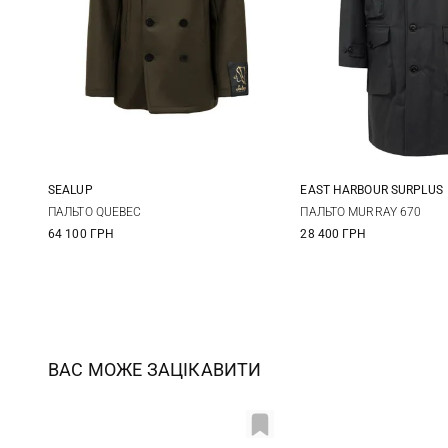
SEALUP
EAST HARBOUR SURPLUS
50
52
54
48
50
ПАЛЬТО QUEBEC
ПАЛЬТО MURRAY 670
64 100 ГРН
28 400 ГРН
ВАС МОЖЕ ЗАЦІКАВИТИ