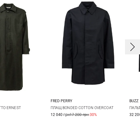
FRED PERRY
BUZZ
L
XL
M
L
XL
4
TTO ERNEST
ПЛАЩ BONDED COTTON OVERCOAT
ПАЛЬ
12 040 грн
17 200 грн
-30%
32 20