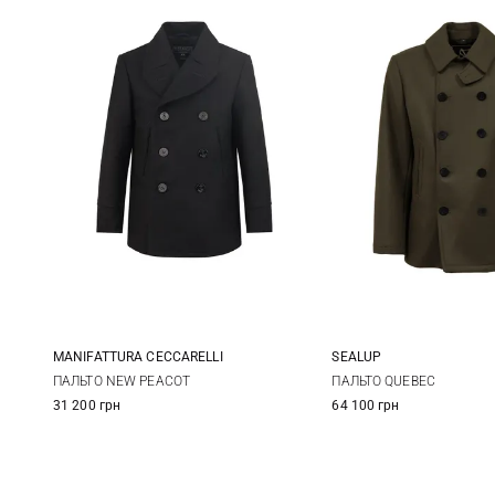
MANIFATTURA CECCARELLI
SEALUP
40
42
44
50
52
ПАЛЬТО NEW PEACOT
ПАЛЬТО QUEBEC
31 200 грн
64 100 грн