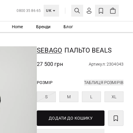
UK
0800 35 86 65
Home
Бренди
Блог
МОЯ ОБЛІКІВКА
УВІЙТИ
SEBAGO
ПАЛЬТО BEALS
Ще не зареєстровані?
СТВОРИТИ ОБЛІКІВКУ
27 500 грн
Артикул: 2304043
РОЗМІР
ТАБЛИЦЯ РОЗМІРІВ
S
M
L
XL
ДОДАТИ ДО КОШИКУ