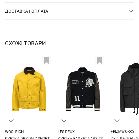
ДОСТАВКА І ОПЛАТА
СХОЖІ ТОВАРИ
FRIZMWORKS
WOOLRICH
LES DEUX
M
L
L
M
L
XL
КУРТКА WADIN
КУРТКА DRY WAX SHORT
КУРТКА BASKET VARSITY