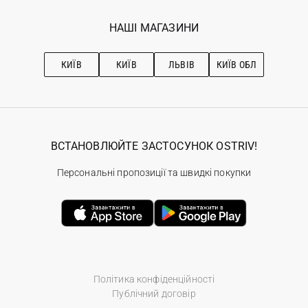
Програма лояльності
Вакансії
Обране
Наші магазини
НАШІ МАГАЗИНИ
Ostriv Club+
Про OSTRIV
Підписка на новини
Рекомендації з догляду
КИЇВ
КИЇВ
ЛЬВІВ
КИЇВ ОБЛ
ВСТАНОВЛЮЙТЕ ЗАСТОСУНОК OSTRIV!
Персональні пропозиції та швидкі покупки
Політика конфіденційності
Публічний договір