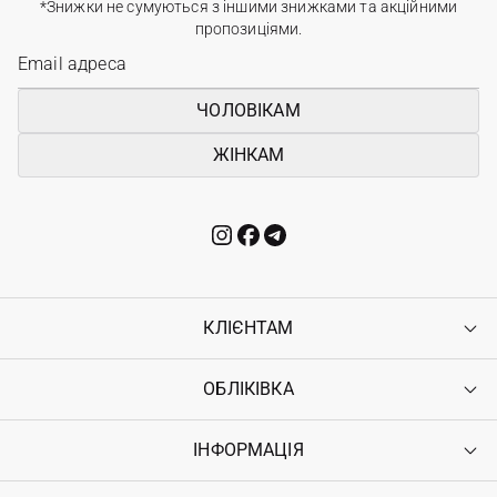
*Знижки не сумуються з іншими знижками та акційними
пропозиціями.
ЧОЛОВІКАМ
ЖІНКАМ
КЛІЄНТАМ
ОБЛІКІВКА
Контакти
Доставка
Оплата
ІНФОРМАЦІЯ
Увійти
Повернення
Реєстрація
Гарантія
Мої замовлення