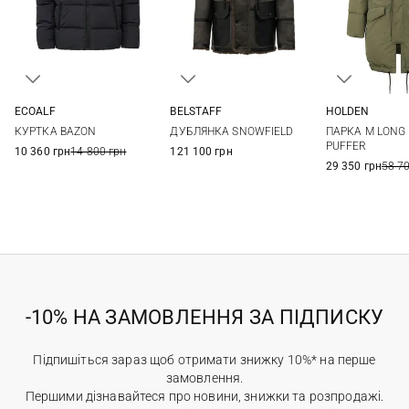
ECOALF
BELSTAFF
HOLDEN
S
M
L
XL
M
L
XL
S
M
КУРТКА BAZON
ДУБЛЯНКА SNOWFIELD
ПАРКА M LONG
XXL
PUFFER
10 360 грн
14 800 грн
121 100 грн
29 350 грн
58 7
-10% НА ЗАМОВЛЕННЯ ЗА ПІДПИСКУ
Підпишіться зараз щоб отримати знижку 10%* на перше
замовлення.
Першими дізнавайтеся про новини, знижки та розпродажі.