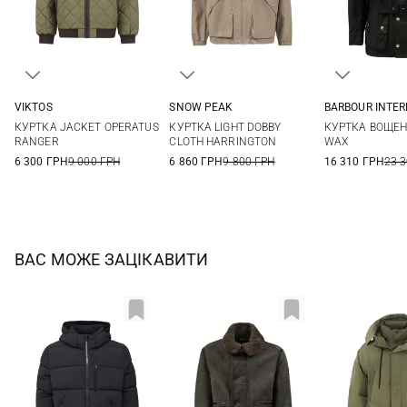
VIKTOS
SNOW PEAK
BARBOUR INTE
M
L
XL
XXL
S
M
L
32
34
КУРТКА JACKET OPERATUS
КУРТКА LIGHT DOBBY
КУРТКА ВОЩЕН
40
42
RANGER
CLOTH HARRINGTON
WAX
6 300 ГРН
9 000 ГРН
6 860 ГРН
9 800 ГРН
16 310 ГРН
23 
ВАС МОЖЕ ЗАЦІКАВИТИ