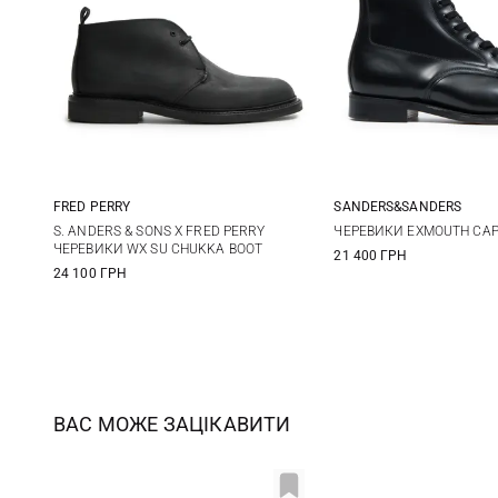
FRED PERRY
SANDERS&SANDERS
7 UK
8 UK
9 UK
9,5 UK
8 UK
9 UK
9,
S. ANDERS & SONS X FRED PERRY
ЧЕРЕВИКИ EXMOUTH CAP
ЧЕРЕВИКИ WX SU CHUKKA BOOT
21 400 ГРН
10,5 UK
11 UK
10 UK
11 UK
24 100 ГРН
ВАС МОЖЕ ЗАЦІКАВИТИ