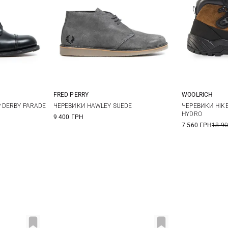
FRED PERRY
WOOLRICH
5 UK
10 UK
8 UK
9 UK
9,5 UK
10 UK
40
4
 DERBY PARADE
ЧЕРЕВИКИ HAWLEY SUEDE
ЧЕРЕВИКИ HIKE
HYDRO
9 400 ГРН
11 UK
12 UK
42,5
4
7 560 ГРН
18 9
45
45