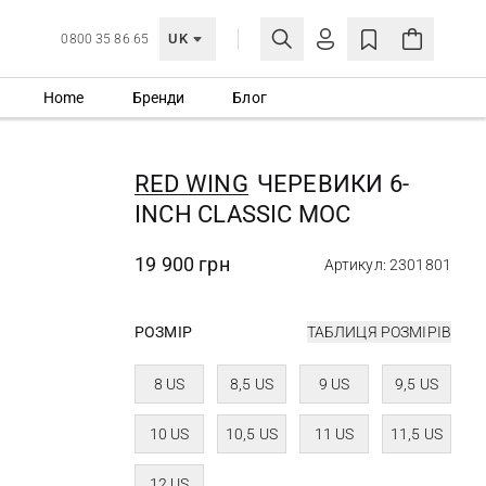
UK
0800 35 86 65
Home
Бренди
Блог
МОЯ ОБЛІКІВКА
УВІЙТИ
RED WING
ЧЕРЕВИКИ 6-
Ще не зареєстровані?
INCH CLASSIC MOC
СТВОРИТИ ОБЛІКІВКУ
19 900 грн
Артикул: 2301801
РОЗМІР
ТАБЛИЦЯ РОЗМІРІВ
8 US
8,5 US
9 US
9,5 US
10 US
10,5 US
11 US
11,5 US
12 US