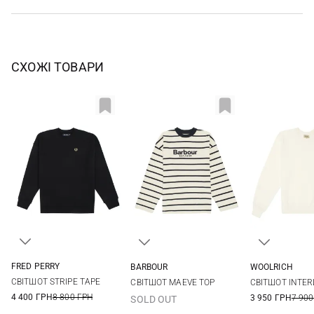
СХОЖІ ТОВАРИ
FRED PERRY
BARBOUR
WOOLRICH
6
8
10
8
10
12
14
XS
S
СВІТШОТ STRIPE TAPE
СВІТШОТ MAEVE TOP
СВІТШОТ INTE
4 400 ГРН
8 800 ГРН
3 950 ГРН
7 900
SOLD OUT