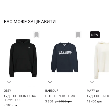
ВАС МОЖЕ ЗАЦІКАВИТИ
OBEY
BARBOUR
MA'RY'YA
S
M
L
XL
8
10
12
14
XS
S
ХУДІ BOLD ICON EXTRA
СВІТШОТ NORTHUMB
ХУДІ PULL OVE
XXL
HEAVY HOOD
3 300 грн
5 500 грн
18 400 грн
7 100 грн