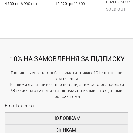
XXL
38
LUMBER SHORT
4 830 грн
6 900 грн
13 020 грн
18 600 грн
SOLD OUT
-10% НА ЗАМОВЛЕННЯ ЗА ПІДПИСКУ
Підпишіться зараз щоб отримати знижку 10%* на перше
замовлення.
Першими дізнавайтеся про новини, знижки та розпродажі.
*Знижки не сумуються з іншими знижками та акційними
пропозиціями.
ЧОЛОВІКАМ
ЖІНКАМ