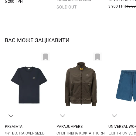
5 200 ГРН
3 900 ГРН
13 00
SOLD OUT
ВАС МОЖЕ ЗАЦІКАВИТИ
PREMIATA
PARAJUMPERS
UNIVERSAL WO
S
M
L
XL
S
M
L
3XL
30
32
ФУТБОЛКА OVERSIZED
СПОРТИВНА КОФТА THURN
ШОРТИ UNIVER