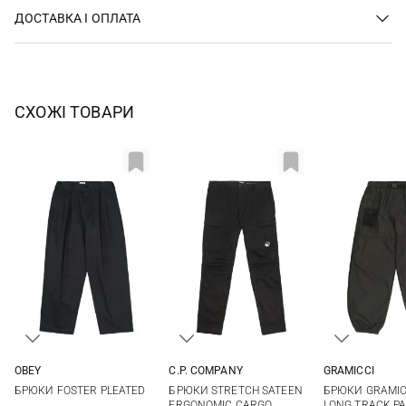
ДОСТАВКА І ОПЛАТА
СХОЖІ ТОВАРИ
OBEY
C.P. COMPANY
GRAMICCI
30
32
34
36
46
48
50
52
M
L
БРЮКИ FOSTER PLEATED
БРЮКИ STRETCH SATEEN
БРЮКИ GRAMIC
54
ERGONOMIC CARGO
LONG TRACK P