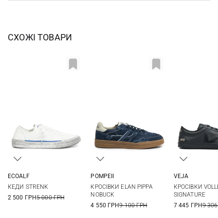
СХОЖІ ТОВАРИ
ECOALF
POMPEII
VEJA
40
41
42
43
41
42
43
44
41
42
КЕДИ STRENK
КРОСІВКИ ELAN PIPPA
КРОСІВКИ VOLL
44
45
45
45
NOBUCK
SIGNATURE
2 500 ГРН
5 000 ГРН
4 550 ГРН
9 100 ГРН
7 445 ГРН
9 306