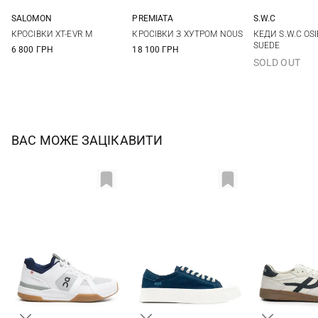
SALOMON
PREMIATA
S.W.C
7,5 UK
8 UK
8,5 UK
9 UK
40
41
42
43
41
42
КРОСІВКИ XT-EVR M
КРОСІВКИ З ХУТРОМ NOUS
КЕДИ S.W.C OSI
9,5 UK
10 UK
10,5 UK
11 UK
44
45
46
47
45
46
SUEDE
6 800 ГРН
18 100 ГРН
SOLD OUT
ВАС МОЖЕ ЗАЦІКАВИТИ