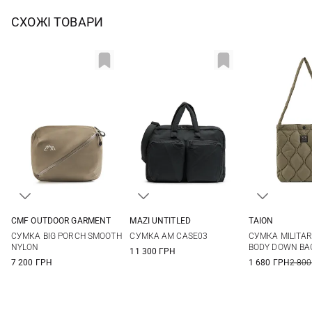
СХОЖІ ТОВАРИ
CMF OUTDOOR GARMENT
MAZI UNTITLED
TAION
One Size
One Size
One Si
СУМКА BIG PORCH SMOOTH
СУМКА AM CASE03
СУМКА MILITA
NYLON
BODY DOWN BA
11 300 ГРН
7 200 ГРН
1 680 ГРН
2 800