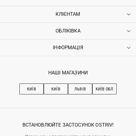
КЛІЄНТАМ
ОБЛІКІВКА
Контакти
Доставка
Оплата
ІНФОРМАЦІЯ
Увійти
Повернення
Реєстрація
Гарантія
Мої замовлення
Програма лояльності
Вакансії
Обране
Наші магазини
НАШІ МАГАЗИНИ
Ostriv Club+
Про OSTRIV
Підписка на новини
Рекомендації з догляду
КИЇВ
КИЇВ
ЛЬВІВ
КИЇВ ОБЛ
ВСТАНОВЛЮЙТЕ ЗАСТОСУНОК OSTRIV!