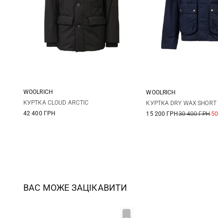
WOOLRICH
WOOLRICH
M
L
XL
XXL
L
КУРТКА CLOUD ARCTIC
КУРТКА DRY WAX SHORT
42 400 ГРН
15 200 ГРН
30 400 ГРН
-5
ВАС МОЖЕ ЗАЦІКАВИТИ