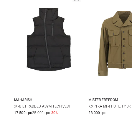
MAHARISHI
MISTER FREEDOM
S
M
L
XL
M
L
ЖИЛЕТ PADDED ASYM TECH VEST
КУРТКА MF41 UTILITY JK
17 500 грн
25 000 грн
-30%
23 000 грн