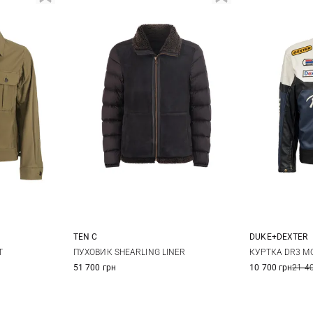
TEN C
DUKE+DEXTER
XL
XXL
50
S
T
ПУХОВИК SHEARLING LINER
КУРТКА DR3 M
51 700 грн
10 700 грн
21 4