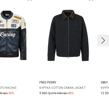
FRED PERRY
OBEY
M
L
M
L
XL
OTO RACING
КУРТКА COTTON CABAN JACKET
КУРТ
00 грн
-50%
9 060 грн
15 100 грн
-40%
12 20