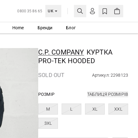
UK
0800 35 86 65
Home
Бренди
Блог
МОЯ ОБЛІКІВКА
УВІЙТИ
C.P. COMPANY
КУРТКА
Ще не зареєстровані?
PRO-TEK HOODED
СТВОРИТИ ОБЛІКІВКУ
SOLD OUT
Артикул: 2298123
РОЗМІР
ТАБЛИЦЯ РОЗМІРІВ
M
L
XL
XXL
3XL