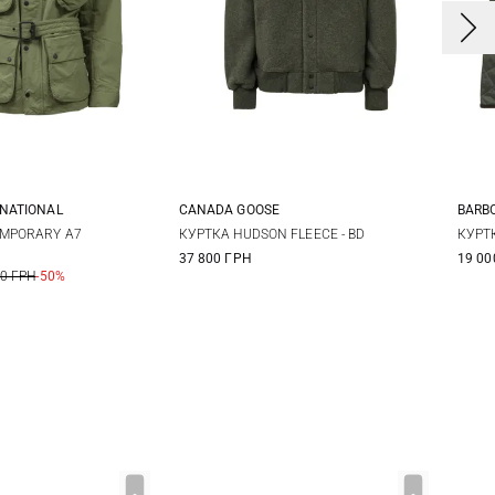
RNATIONAL
CANADA GOOSE
BARB
L
XL
M
L
XL
XXL
3
MPORARY A7
КУРТКА HUDSON FLEECE - BD
КУРТК
37 800 ГРН
19 00
4
00 ГРН
-50%