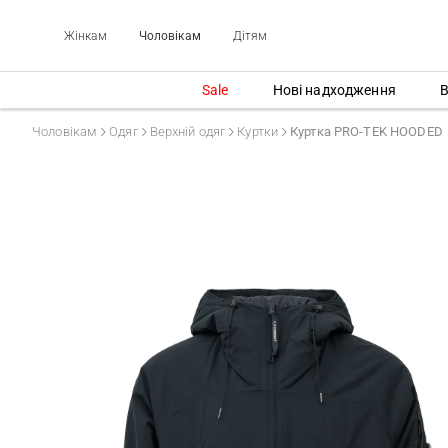
Жінкам
Чоловікам
Дітям
Sale
Нові надходження
В
Чоловікам
Одяг
Верхній одяг
Куртки
Куртка PRO-TEK HOODED