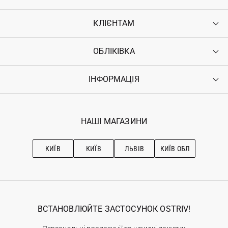
КЛІЄНТАМ
ОБЛІКІВКА
Контакти
Доставка
Оплата
ІНФОРМАЦІЯ
Увійти
Повернення
Реєстрація
Гарантія
Мої замовлення
Програма лояльності
Вакансії
Обране
Наші магазини
НАШІ МАГАЗИНИ
Ostriv Club+
Про OSTRIV
Підписка на новини
Рекомендації з догляду
КИЇВ
КИЇВ
ЛЬВІВ
КИЇВ ОБЛ
ВСТАНОВЛЮЙТЕ ЗАСТОСУНОК OSTRIV!