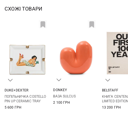
СХОЖІ ТОВАРИ
DONKEY
DUKE+DEXTER
BELSTAFF
One Size
One Size
One Si
ВАЗА SULCUS
ПОПІЛЬНИЧКА COSTELLO
КНИГА CENTEN
PIN UP CERAMIC TRAY
LIMITED EDITIO
2 100 ГРН
5 600 ГРН
13 200 ГРН