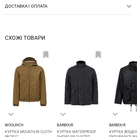
ДОСТАВКА І ОПЛАТА
СХОЖІ ТОВАРИ
WOOLRICH
BARBOUR
BARBOUR
M
L
M
L
XL
XXL
S
M
КУРТКА MOUNTAIN CLOTH
КУРТКА WATERPROOF
КУРТКА ВОЩЕН
XXL
PACIFIC
SHOVELER QUILTED
ENDURANCE W