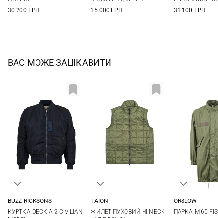
30 200 ГРН
15 000 ГРН
31 100 ГРН
ВАС МОЖЕ ЗАЦІКАВИТИ
BUZZ RICKSONS
TAION
ORSLOW
40
42
44
M
L
XL
2
3
КУРТКА DECK A-2 CIVILIAN
ЖИЛЕТ ПУХОВИЙ HI NECK
ПАРКА M-65 FIS