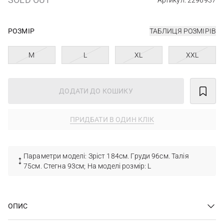
Артикул: 2296937
РОЗМІР
ТАБЛИЦЯ РОЗМІРІВ
M
L
XL
XXL
ДОДАТИ ДО КОШИКУ
ПРИДБАТИ В ОДИН КЛІК
Параметри моделі: Зріст 184см. Груди 96см. Талія
75см. Стегна 93см; На моделі розмір: L
ОПИС