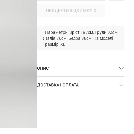
ПРИДБАТИ В ОДИН КЛІК
Параметри: Зріст 187см. Груди 92см.
Талія 76см. Бедра 98см; На моделі
размір: ХL
ОПИС
ДОСТАВКА І ОПЛАТА