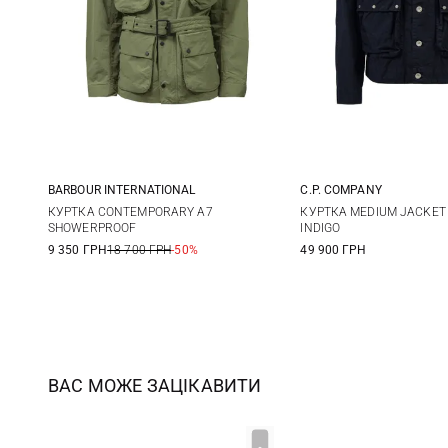
BARBOUR INTERNATIONAL
C.P. COMPANY
M
L
XL
M
L
КУРТКА CONTEMPORARY A7
КУРТКА MEDIUM JACKET I
SHOWERPROOF
INDIGO
9 350 ГРН
18 700 ГРН
-50%
49 900 ГРН
ВАС МОЖЕ ЗАЦІКАВИТИ