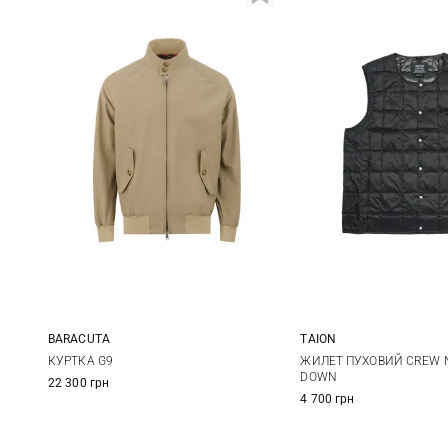
BARACUTA
TAION
38
40
42
44
S
M
КУРТКА G9
ЖИЛЕТ ПУХОВИЙ CREW 
DOWN
22 300 грн
46
48
50
XXL
4 700 грн