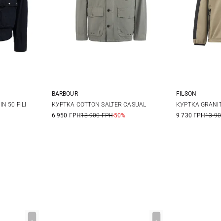
BARBOUR
FILSON
XL
M
L
XL
XXL
M
N 50 FILI
КУРТКА COTTON SALTER CASUAL
КУРТКА GRANIT
6 950 ГРН
13 900 ГРН
-50%
9 730 ГРН
13 9