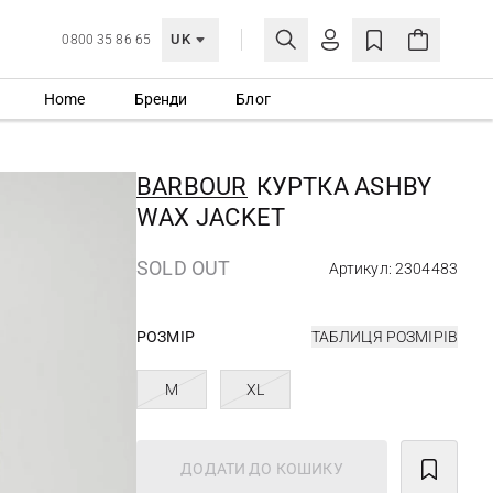
UK
0800 35 86 65
Home
Бренди
Блог
МОЯ ОБЛІКІВКА
УВІЙТИ
BARBOUR
КУРТКА ASHBY
Ще не зареєстровані?
WAX JACKET
СТВОРИТИ ОБЛІКІВКУ
SOLD OUT
Артикул: 2304483
РОЗМІР
ТАБЛИЦЯ РОЗМІРІВ
M
XL
ДОДАТИ ДО КОШИКУ