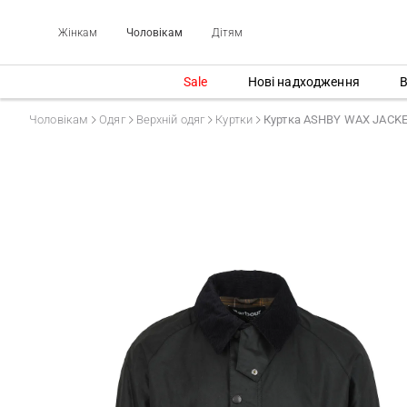
Жінкам
Чоловікам
Дітям
Sale
Нові надходження
В
Чоловікам
Одяг
Верхній одяг
Куртки
Куртка ASHBY WAX JACK