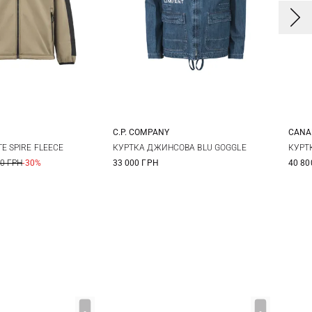
C.P. COMPANY
CANA
L
XL
XXL
48
50
52
54
E SPIRE FLEECE
КУРТКА ДЖИНСОВА BLU GOGGLE
КУРТ
00 ГРН
-30%
33 000 ГРН
40 80
56
58
3X