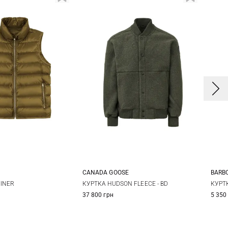
CANADA GOOSE
BARB
0
54
56
M
L
XL
XXL
S
INER
КУРТКА HUDSON FLEECE - BD
КУРТК
37 800 грн
5 350
XX