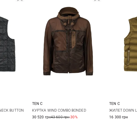
TEN C
TEN C
L
XL
48
50
52
48
5
NECK BUTTON
КУРТКА WIND COMBO BONDED
ЖИЛЕТ DOWN L
30 520 грн
43 600 грн
-30%
16 300 грн